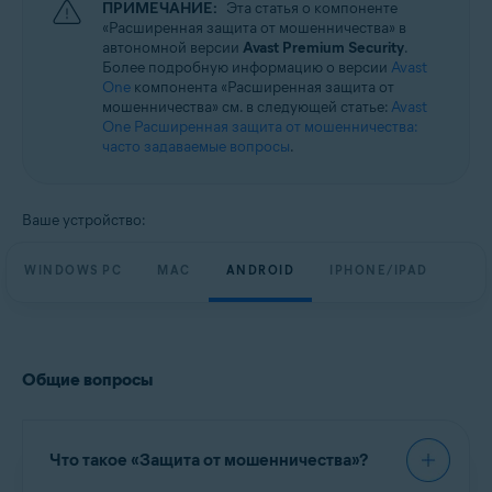
ПРИМЕЧАНИЕ:
Эта статья о компоненте
Операционные системы:
«Расширенная защита от мошенничества» в
Windows, macOS, Android и iOS
автономной версии
Avast Premium Security
.
Более подробную информацию о версии
Avast
One
компонента «Расширенная защита от
мошенничества» см. в следующей статье:
Avast
One Расширенная защита от мошенничества:
часто задаваемые вопросы
.
Ваше устройство:
WINDOWS PC
MAC
ANDROID
IPHONE/IPAD
Общие вопросы
Что такое «Защита от мошенничества»?