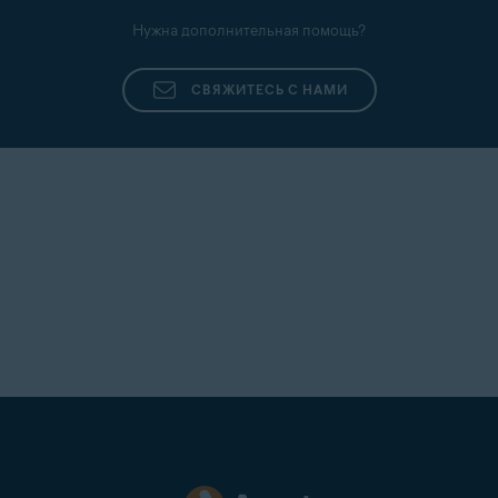
проверить сообщение. Если вы не используете
Нужна дополнительная помощь?
его, оно остается неактивным.
СВЯЖИТЕСЬ С НАМИ