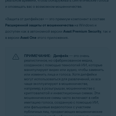
реальном времени, чтобы обнаруживать синтетические голоса
Windows
и оповещать вас о возможном мошенничестве.
«Защита от дипфейков» — это премиум-компонент в составе
Расширенной защиты от мошенничества
на Windows и
доступен как в автономной версии
Avast Premium Security
, так и
в версии
Avast One
этого приложения.
ПРИМЕЧАНИЕ:
Дипфейк
— это очень
реалистичное, но сфабрикованное медиа,
созданное с помощью технологий ИИ, которые
манипулируют видео или аудио, чтобы заменить
или изменить лица и голоса. Хотя дипфейки
могут использоваться для развлечений, их все
чаще эксплуатируют в мошенничестве,
например, в розыгрышах, мошенничестве с
криптовалютой и инвестиционных схемах. Эти
мошеннические схемы часто включают в себя
имитацию голоса, созданную с помощью ИИ,
или фальшивые видеопотоки с участием
публичных лиц, продвигающих мошеннические