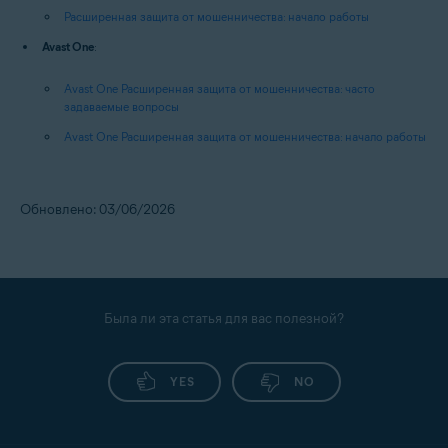
Расширенная защита от мошенничества: начало работы
Avast One
:
Avast One Расширенная защита от мошенничества: часто
задаваемые вопросы
Avast One Расширенная защита от мошенничества: начало работы
Обновлено: 03/06/2026
Была ли эта статья для вас полезной?
YES
NO