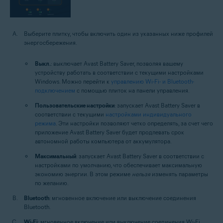
Выберите плитку, чтобы включить один из указанных ниже профилей
энергосбережения.
Выкл.
: выключает Avast Battery Saver, позволяя вашему
устройству работать в соответствии с текущими настройками
Windows. Можно перейти к
управлению Wi-Fi- и Bluetooth-
подключением
с помощью плиток на панели управления.
Пользовательские настройки
: запускает Avast Battery Saver в
соответствии с текущими
настройками индивидуального
режима
. Эти настройки позволяют четко определять, за счет чего
приложение Avast Battery Saver будет продлевать срок
автономной работы компьютера от аккумулятора.
Максимальный
: запускает Avast Battery Saver в соответствии с
настройками по умолчанию, что обеспечивает максимальную
экономию энергии. В этом режиме
нельзя
изменять параметры
по желанию.
Bluetooth
: мгновенное включение или выключение соединения
Bluetooth.
Wi-Fi
: мгновенное включение или выключение соединения Wi-Fi.