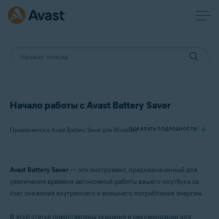
Начало работы с Avast Battery Saver
Применяется к Avast Battery Saver для Windows
ПОКАЗАТЬ ПОДРОБНОСТИ
Продукты:
Avast Battery Saver
— это инструмент, предназначенный для
Avast Battery Saver 22.x для Windows
увеличения времени автономной работы вашего ноутбука за
счет снижения внутреннего и внешнего потребления энергии.
Операционные системы:
Microsoft Windows 11 Home / Pro / Enterprise / Education
В этой статье представлены указания и рекомендации для