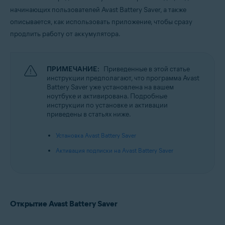
Microsoft Windows 10 Home / Pro / Enterprise / Education — 32- или 64-
начинающих пользователей Avast Battery Saver, а также
разрядная версия
описывается, как использовать приложение, чтобы сразу
Microsoft Windows 8,1 / Pro / Enterprise — 32- или 64-разрядная версия
Microsoft Windows 8 / Pro / Enterprise — 32- или 64-разрядная версия
продлить работу от аккумулятора.
Microsoft Windows 7 Home Basic / Home Premium / Professional /
Enterprise / Ultimate — SP 1, 32- или 64-разрядная версия
ПРИМЕЧАНИЕ:
Приведенные в этой статье
инструкции предполагают, что программа Avast
Battery Saver уже установлена на вашем
ноутбуке и активирована. Подробные
инструкции по установке и активации
приведены в статьях ниже.
Установка Avast Battery Saver
Активация подписки на Avast Battery Saver
Открытие Avast Battery Saver