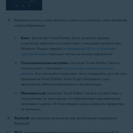
Выберите плитку, чтобы включить один из указанных ниже профилей
энергосбережения.
Выкл.
: выключает Avast Battery Saver, позволяя вашему
устройству работать в соответствии с текущими настройками
Windows. Можно перейти к
управлению Wi-Fi- и Bluetooth-
подключением
с помощью плиток на панели управления.
Пользовательские настройки
: запускает Avast Battery Saver в
соответствии с текущими
настройками индивидуального
режима
. Эти настройки позволяют четко определять, за счет чего
приложение Avast Battery Saver будет продлевать срок
автономной работы компьютера от аккумулятора.
Максимальный
: запускает Avast Battery Saver в соответствии с
настройками по умолчанию, что обеспечивает максимальную
экономию энергии. В этом режиме
нельзя
изменять параметры
по желанию.
Bluetooth
: мгновенное включение или выключение соединения
Bluetooth.
Wi-Fi
: мгновенное включение или выключение соединения Wi-Fi.