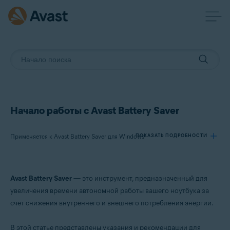
Начало работы с Avast Battery Saver
Применяется к Avast Battery Saver для Windows
ПОКАЗАТЬ ПОДРОБНОСТИ
Продукты:
Avast Battery Saver
— это инструмент, предназначенный для
Avast Battery Saver 22.x для Windows
увеличения времени автономной работы вашего ноутбука за
счет снижения внутреннего и внешнего потребления энергии.
Операционные системы:
Microsoft Windows 11 Home / Pro / Enterprise / Education
В этой статье представлены указания и рекомендации для