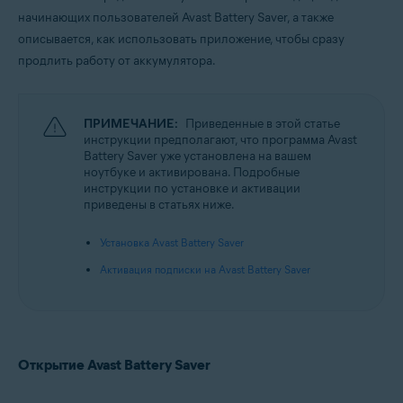
Microsoft Windows 10 Home / Pro / Enterprise / Education — 32- или 64-
начинающих пользователей Avast Battery Saver, а также
разрядная версия
описывается, как использовать приложение, чтобы сразу
Microsoft Windows 8,1 / Pro / Enterprise — 32- или 64-разрядная версия
Microsoft Windows 8 / Pro / Enterprise — 32- или 64-разрядная версия
продлить работу от аккумулятора.
Microsoft Windows 7 Home Basic / Home Premium / Professional /
Enterprise / Ultimate — SP 1, 32- или 64-разрядная версия
ПРИМЕЧАНИЕ:
Приведенные в этой статье
инструкции предполагают, что программа Avast
Battery Saver уже установлена на вашем
ноутбуке и активирована. Подробные
инструкции по установке и активации
приведены в статьях ниже.
Установка Avast Battery Saver
Активация подписки на Avast Battery Saver
Открытие Avast Battery Saver