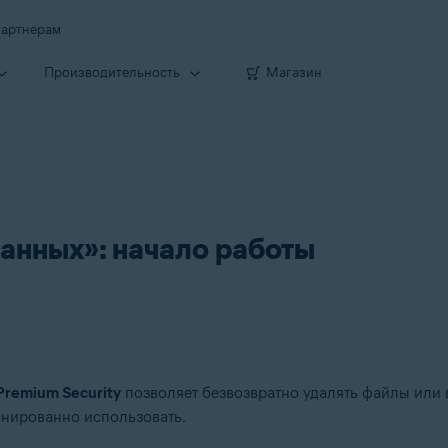
артнерам
Производи­тельность
Магазин
анных»: начало работы
Premium Security
позволяет безвозвратно удалять файлы или 
онированно использовать.