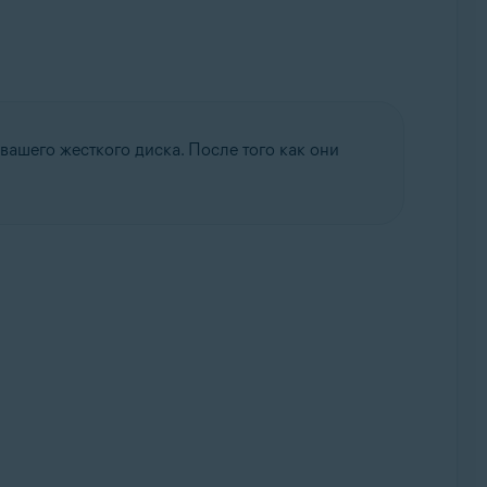
вашего жесткого диска. После того как они
lup, 32- или 64-разрядная версия