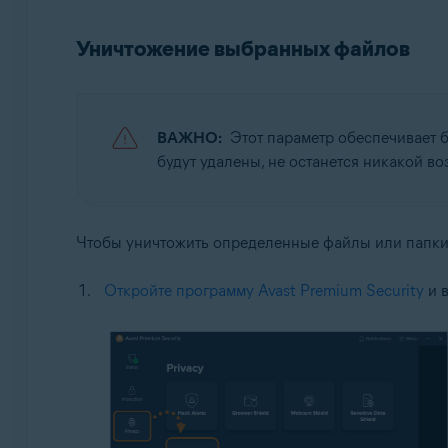
Операционные системы:
Уничтожение выбранных файлов
Microsoft Windows 11 Home / Pro / Enterprise / Educa
Microsoft Windows 10 Home / Pro / Enterprise / Educ
Microsoft Windows 8.1 / Pro / Enterprise — 32- или 
Microsoft Windows 8 / Pro / Enterprise — 32- или 64
ВАЖНО:
Этот параметр обеспечивает б
Microsoft Windows 7 Home Basic / Home Premium / Pro
будут удалены, не останется никакой во
Чтобы уничтожить определенные файлы или папки,
Откройте программу Avast Premium Security
и 