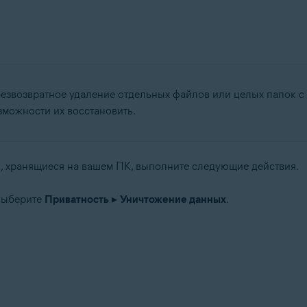
tion
ation — 32- или 64-разрядная версия
64-разрядная версия
-разрядная версия
езвозвратное удаление отдельных файлов или целых папок с 
fessional / Enterprise / Ultimate — SP 1 с обновлением Convenient Rol
зможности их восстановить.
 хранящиеся на вашем ПК, выполните следующие действия.
выберите
Приватность
▸
Уничтожение данных
.