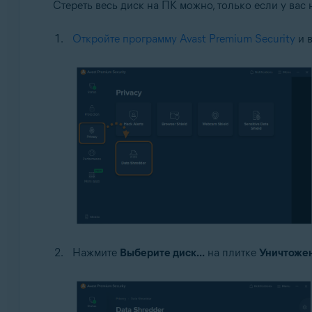
Стереть весь диск на ПК можно, только если у ва
Откройте программу Avast Premium Security
и 
Нажмите
Выберите диск...
на плитке
Уничтожен