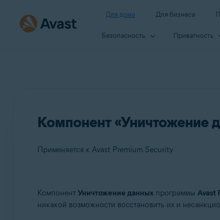
Для дома
Для бизнеса
П
Безопасность
Приватность
Компонент «Уничтожение д
Применяется к Avast Premium Security
Продукты:
Компонент
Уничтожение данных
программы
Avast 
никакой возможности восстановить их и несанкци
Avast Premium Security 24.x