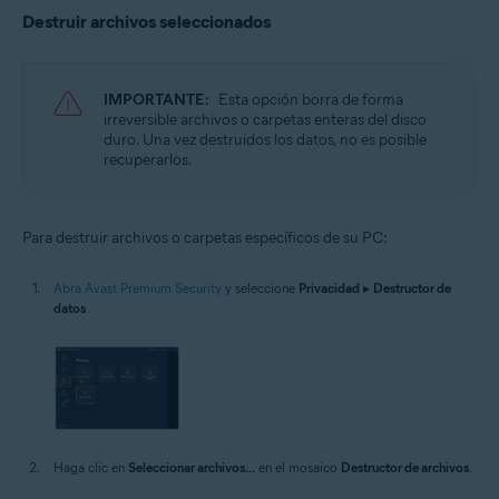
Microsoft Windows 10 Home/Pro/Enterprise/Education - 32 o 64 bits
Destruir archivos seleccionados
Microsoft Windows 8.1/Pro/Enterprise - 32 o 64 bits
Microsoft Windows 8/Pro/Enterprise - 32 o 64 bits
Microsoft Windows 7 Home Basic/Home
Premium/Professional/Enterprise/Ultimate - Service Pack 1 con
IMPORTANTE:
Esta opción borra de forma
Convenient Rollup Update, 32 o 64 bits
irreversible archivos o carpetas enteras del disco
duro. Una vez destruidos los datos, no es posible
recuperarlos.
Para destruir archivos o carpetas específicos de su PC:
Abra Avast Premium Security
y seleccione
Privacidad
▸
Destructor de
datos
.
Haga clic en
Seleccionar archivos...
en el mosaico
Destructor de archivos
.