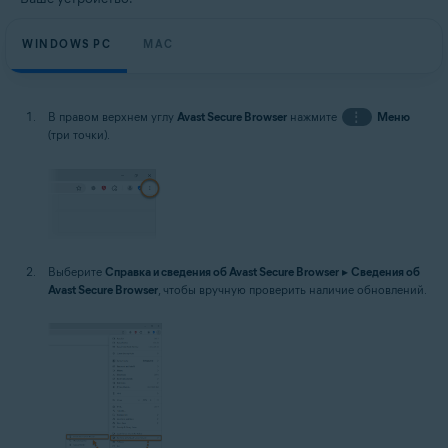
WINDOWS PC
MAC
В правом верхнем углу
Avast Secure Browser
нажмите
⋮
Меню
(три точки).
Выберите
Справка и сведения об Avast Secure Browser
▸
Сведения об
Avast Secure Browser
, чтобы вручную проверить наличие обновлений.