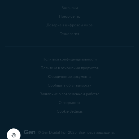
Вакансии
Пресс-центр
Доверие в цифровом мире
Технология
Политика конфиденциальности
Политика в отношении продуктов
Юридические документы
Сообщить об уязвимости
Заявление о современном рабстве
О подписках
Cookie Settings
© Gen Digital Inc., 2025.
Все права защищены.