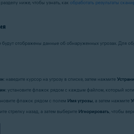
разделу ниже, чтобы узнать, как
обработать результаты скан
ия
е будут отображены данные об обнаруженных угрозах. Для о
ин
: наведите курсор на угрозу в списке, затем нажмите
Устран
тин
: установите флажок рядом с каждым файлом, который хоти
тановите флажок рядом с полем
Имя угрозы
, а затем нажмите
У
ите стрелку назад, а затем выберите
Игнорировать
, чтобы ве