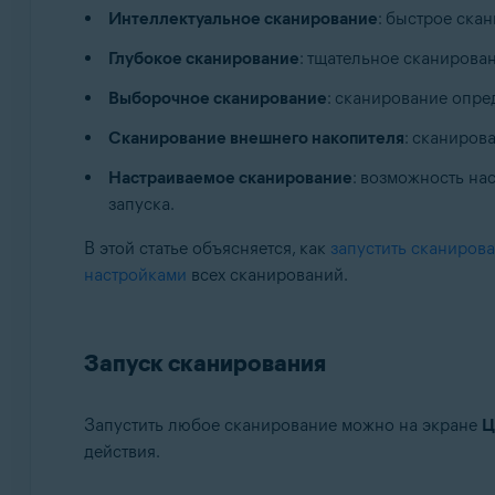
Интеллектуальное сканирование
: быстрое ска
Операционные системы:
Глубокое сканирование
: тщательное сканирова
Apple macOS 12.x (Monterey)
Выборочное сканирование
: сканирование опре
Apple macOS 11.x (Big Sur)
Apple macOS 10.15.x (Catalina)
Сканирование внешнего накопителя
: сканиров
Apple macOS 10.14.x (Mojave)
Настраиваемое сканирование
: возможность на
Apple macOS 10.13.x (High Sierra)
запуска.
Apple macOS 10.12.x (Sierra)
Apple Mac OS X 10.11.x (El Capitan)
В этой статье объясняется, как
запустить сканиров
настройками
всех сканирований.
Запуск сканирования
Запустить любое сканирование можно на экране
Ц
действия.