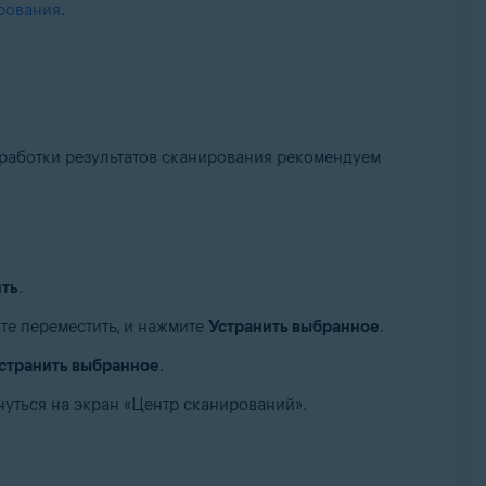
ирования
.
бработки результатов сканирования рекомендуем
ить
.
те переместить, и нажмите
Устранить выбранное
.
странить выбранное
.
рнуться на экран «Центр сканирований».