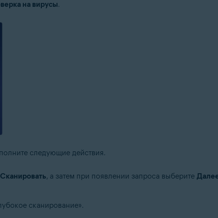
верка на вирусы
.
ыполните следующие действия.
Сканировать
, а затем при появлении запроса выберите
Дале
Глубокое сканирование».