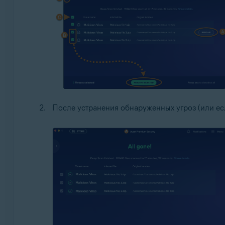
После устранения обнаруженных угроз (или ес