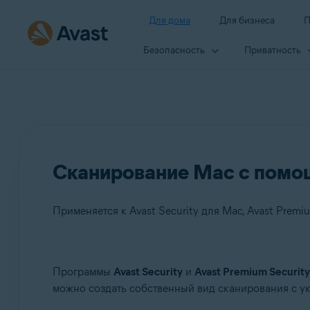
Для дома
Для бизнеса
П
Безопасность
Приватность
Сканирование Mac с помощь
Применяется к Avast Security для Mac, Avast Premi
Продукты:
Программы
Avast Security
и
Avast Premium Security
можно создать собственный вид сканирования с у
Avast Security 15.x для Mac
Avast Premium Security 15.x для Mac