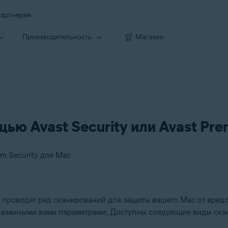
артнерам
Производи­тельность
Магазин
ю Avast Security или Avast Pre
um Security для Mac
проводят ряд сканирований для защиты вашего Mac от вредон
казанными вами параметрами. Доступны следующие виды ска