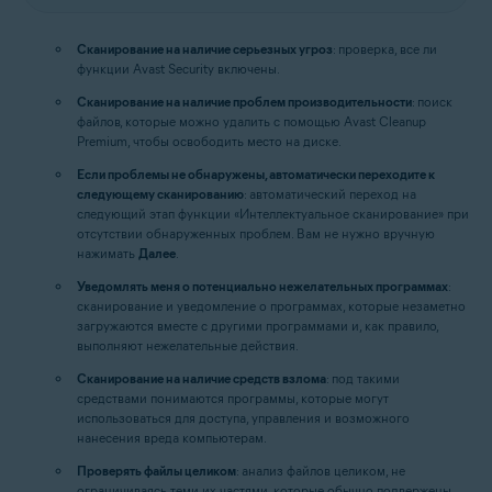
Сканирование на наличие серьезных угроз
: проверка, все ли
функции Avast Security включены.
Сканирование на наличие проблем производительности
: поиск
файлов, которые можно удалить с помощью Avast Cleanup
Premium, чтобы освободить место на диске.
Если проблемы не обнаружены, автоматически переходите к
следующему сканированию
: автоматический переход на
следующий этап функции «Интеллектуальное сканирование» при
отсутствии обнаруженных проблем. Вам не нужно вручную
нажимать
Далее
.
Уведомлять меня о потенциально нежелательных программах
:
сканирование и уведомление о программах, которые незаметно
загружаются вместе с другими программами и, как правило,
выполняют нежелательные действия.
Сканирование на наличие средств взлома
: под такими
средствами понимаются программы, которые могут
использоваться для доступа, управления и возможного
нанесения вреда компьютерам.
Проверять файлы целиком
: анализ файлов целиком, не
ограничиваясь теми их частями, которые обычно подвержены