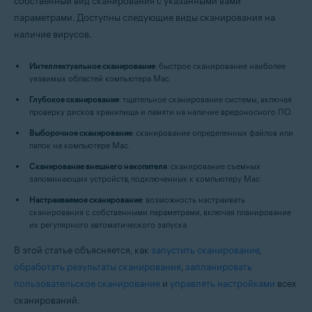
собственный вид сканирования с указанными вами
Операционные системы:
параметрами. Доступны следующие виды сканирования на
Apple macOS 12.x (Monterey)
наличие вирусов.
Apple macOS 11.x (Big Sur)
Apple macOS 10.15.x (Catalina)
Apple macOS 10.14.x (Mojave)
Интеллектуальное сканирование
: быстрое сканирование наиболее
Apple macOS 10.13.x (High Sierra)
уязвимых областей компьютера Mac.
Apple macOS 10.12.x (Sierra)
Глубокое сканирование
: тщательное сканирование системы, включая
Apple Mac OS X 10.11.x (El Capitan)
проверку дисков хранилища и памяти на наличие вредоносного ПО.
Выборочное сканирование
: сканирование определенных файлов или
папок на компьютере Mac.
Сканирование внешнего накопителя
: сканирование съемных
запоминающих устройств, подключенных к компьютеру Mac.
Настраиваемое сканирование
: возможность настраивать
сканирования с собственными параметрами, включая планирование
их регулярного автоматического запуска.
В этой статье объясняется, как
запустить сканирование
,
обработать результаты сканирования
,
запланировать
пользовательское сканирование
и
управлять настройками
всех
сканирований.