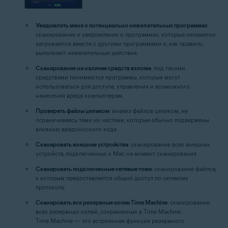
Уведомлять меня о потенциально нежелательных программах
:
сканирование и уведомление о программах, которые незаметно
загружаются вместе с другими программами и, как правило,
выполняют нежелательные действия.
Сканирование на наличие средств взлома
: под такими
средствами понимаются программы, которые могут
использоваться для доступа, управления и возможного
нанесения вреда компьютерам.
Проверять файлы целиком
: анализ файлов целиком, не
ограничиваясь теми их частями, которые обычно подвержены
влиянию вредоносного кода.
Сканировать внешние устройства
: сканирование всех внешних
устройств, подключенных к Mac на момент сканирования.
Сканировать подключенные сетевые тома
: сканирование файлов,
к которым предоставляется общий доступ по сетевому
протоколу.
Сканировать все резервные копии Time Machine
: сканирование
всех резервных копий, сохраненных в Time Machine.
Time Machine — это встроенная функция резервного