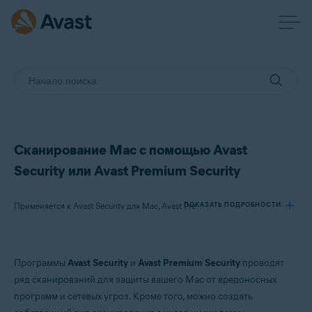
Сканирование Mac с помощью Avast
Security или Avast Premium Security
ПОКАЗАТЬ ПОДРОБНОСТИ
Применяется к Avast Security для Mac, Avast Premium Security для Mac
Продукты:
Программы
Avast Security
и
Avast Premium Security
проводят
Avast Security 15.x для Mac
ряд сканирований для защиты вашего Mac от вредоносных
Avast Premium Security 15.x для Mac
программ и сетевых угроз. Кроме того, можно создать