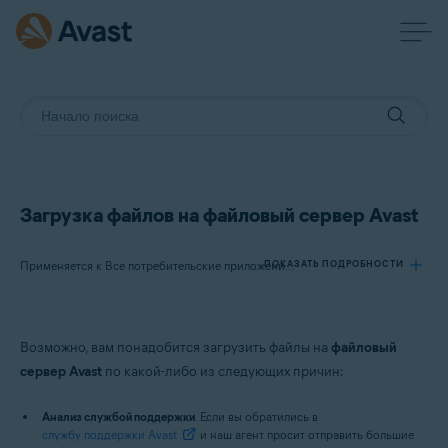
Загрузка файлов на файловый сервер Avast
ПОКАЗАТЬ ПОДРОБНОСТИ
Применяется к Все потребительские приложения Avast
Продукты:
Возможно, вам понадобится загрузить файлы на
файловый
Все потребительские приложения Avast
сервер Avast
по какой-либо из следующих причин:
Операционные системы:
Анализ службой поддержки
. Если вы обратились в
службу поддержки Avast
и наш агент просит отправить большие
Windows и macOS