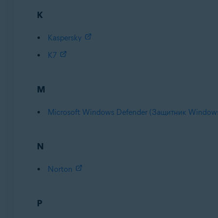
K
Kaspersky
K7
M
Microsoft Windows Defender (Защитник Window
N
Norton
P