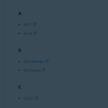
A
AVG
Avira
B
BitDefender
BullGuard
E
ESET