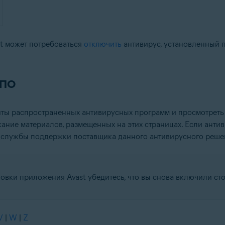
t может потребоваться
отключить
антивирус, установленный 
 ПО
айты распространенных антивирусных программ и просмотрет
жание материалов, размещенных на этих страницах. Если анти
айт службы поддержки поставщика данного антивирусного реше
овки приложения Avast убедитесь, что вы снова включили ст
V
|
W
|
Z