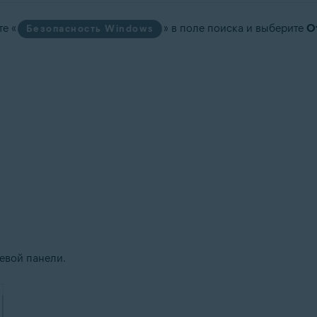
е «
» в поле поиска и выберите
О
Безопасность Windows
евой панели.