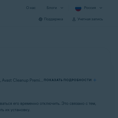
О нас
Блоги
Россия
Поддержка
Учетная запись
Применяется к Avast SecureLine VPN для Windows, Avast AntiTrack для Windows, Avast BreachGuard для Windows, Avast Cleanup Premium для Windows, Avast Driver Updater для Windows, Avast Battery Saver для Windows
ПОКАЗАТЬ ПОДРОБНОСТИ
ться его временно отключить. Это связано с тем,
ь их установку.