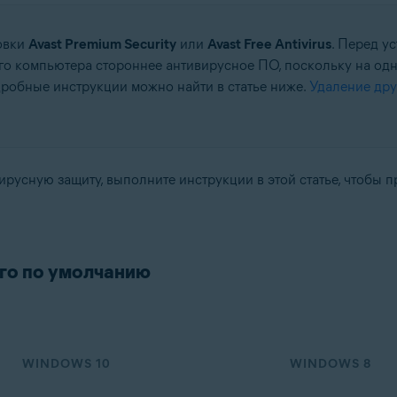
овки
Avast Premium Security
или
Avast Free Antivirus
. Перед у
го компьютера стороннее антивирусное ПО, поскольку на одн
робные инструкции можно найти в статье ниже.
Удаление дру
tion
ation — 32- или 64-разрядная версия
усную защиту, выполните инструкции в этой статье, чтобы п
64-разрядная версия
-разрядная версия
fessional / Enterprise / Ultimate — SP 2, 32- или 64-разрядная версия
ого по умолчанию
WINDOWS 10
WINDOWS 8