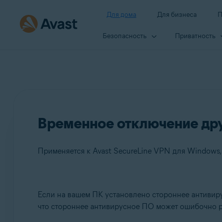
Для дома
Для бизнеса
П
Безопасность
Приватность
Временное отключение дру
Продукты:
Если на вашем ПК установлено стороннее антивиру
что стороннее антивирусное ПО может ошибочно р
Avast SecureLine VPN 5.x для Windows
Avast AntiTrack 3.x для Windows