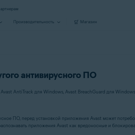
артнерам
Производи­тельность
Магазин
гого антивирусного ПО
сное ПО, перед установкой приложения Avast может потребова
аспознавать приложения Avast как вредоносные и блокироват