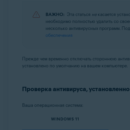
Avast BreachGuard 22.x для Windows
Avast Cleanup Premium 22.x для Windows
ВАЖНО:
Эта статься
не
касается устан
Avast Driver Updater 22.x для Windows
необходимо полностью удалить со свое
Avast Battery Saver 22.x для Windows
несколько антивирусных программ. Под
обеспечения
Операционные системы:
Microsoft Windows 11 Home / Pro / Enterprise / Educa
Microsoft Windows 10 Home / Pro / Enterprise / Educ
Прежде чем временно отключать стороннюю антивир
Microsoft Windows 8.1 / Pro / Enterprise — 32- или 
установлено по умолчанию на вашем компьютере.
Microsoft Windows 8 / Pro / Enterprise — 32- или 64
Microsoft Windows 7 Home Basic / Home Premium / Pro
Проверка антивируса, установленн
Ваша операционная система:
WINDOWS 11