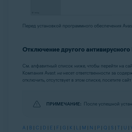
Перед установкой программного обеспечения Avas
Отключение другого антивирусного
См. алфавитный список ниже, чтобы перейти на с
Компания Avast
не
несет ответственности за содер
отключить, отсутствует в этом списке, посетите с
ПРИМЕЧАНИЕ:
После успешной устан
A
|
B
|
C
|
D
|
E
|
F
|
G
|
K
|
L
|
M
|
N
|
P
|
Q
|
S
|
T
|
U
|