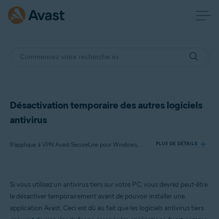
Désactivation temporaire des autres logiciels
antivirus
S’applique à VPN Avast SecureLine pour Windows, Avast AntiTrack pour Windows, Avast BreachGuard pour Windows, Avast Cleanup Premium pour Windows, Avast Driver Updater pour Windows, Avast Battery Saver pour Windows
PLUS DE DÉTAILS
Produits:
Si vous utilisez un antivirus tiers sur votre PC, vous devrez peut-être
VPN Avast SecureLine 5.x pour Windows
le désactiver temporairement avant de pouvoir installer une
Avast AntiTrack 3.x pour Windows
application Avast. Ceci est dû au fait que les logiciels antivirus tiers
Avast BreachGuard 22.x pour Windows