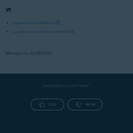
W
Logiciel antivirus WebRoot
Logiciel antivirus Windows Defender
Mis à jour le : 02/06/2022
Cet article vous a-t-il aidé ?
OUI
NON