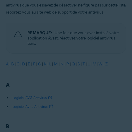
antivirus que vous essayez de désactiver ne figure pas sur cette liste,
reportez-vous au site web de support de votre antivirus.
REMARQUE:
Une fois que vous avez installé votre
application Avast, réactivez votre logiciel antivirus
tiers.
A
|
B
|
C
|
D
|
E
|
F
|
G
|
K
|
L
|
M
|
N
|
P
|
Q
|
S
|
T
|
U
|
V
|
W
|
Z
A
Logiciel AVG Antivirus
Logiciel Avira Antivirus
B