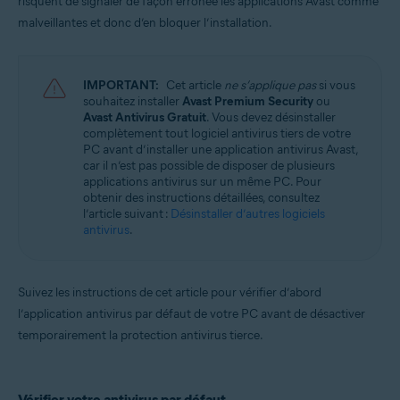
risquent de signaler de façon erronée les applications Avast comme
Avast Cleanup Premium 22.x pour Windows
Avast Driver Updater 22.x pour Windows
malveillantes et donc d’en bloquer l’installation.
Avast Battery Saver 22.x pour Windows
Systèmes d'exploitation:
IMPORTANT:
Cet article
ne s’applique pas
si vous
Microsoft Windows 11 Famille/Pro/Entreprise/Éducation
souhaitez installer
Avast Premium Security
ou
Microsoft Windows 10 Famille/Pro/Entreprise/Éducation (32/64 bits)
Avast Antivirus Gratuit
. Vous devez désinstaller
Microsoft Windows 8.1/Professionnel/Entreprise (32/64 bits)
complètement tout logiciel antivirus tiers de votre
Microsoft Windows 8/Professionnel/Entreprise (32/64 bits)
PC avant d’installer une application antivirus Avast,
Microsoft Windows 7 Édition Familiale Basique/Édition Familiale
car il n’est pas possible de disposer de plusieurs
Premium/Professionnel/Entreprise/Édition Intégrale - Service Pack 2
applications antivirus sur un même PC. Pour
(32/64 bits)
obtenir des instructions détaillées, consultez
l’article suivant :
Désinstaller d’autres logiciels
antivirus
.
Suivez les instructions de cet article pour vérifier d’abord
l’application antivirus par défaut de votre PC avant de désactiver
temporairement la protection antivirus tierce.
Vérifier votre antivirus par défaut