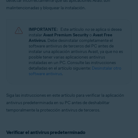
detectar incorrectamente que las aplicaciones Avast son
Avast Cleanup Premium 22.x para Windows
Avast Driver Updater 22.x para Windows
malintencionadas y bloquear la instalación.
Avast Battery Saver 22.x para Windows
Sistemas operativos:
IMPORTANTE:
Este artículo
no
se aplica si desea
Microsoft Windows 11 Home/Pro/Enterprise/Education
instalar
Avast Premium Security
o
Avast Free
Microsoft Windows 10 Home/Pro/Enterprise/Education - 32 o 64 bits
Antivirus
. Debe desinstalar completamente el
Microsoft Windows 8.1/Pro/Enterprise - 32 o 64 bits
software antivirus de terceros del PC antes de
Microsoft Windows 8/Pro/Enterprise - 32 o 64 bits
instalar una aplicación antivirus Avast, ya que no es
Microsoft Windows 7 Home Basic/Home
posible tener varias aplicaciones antivirus
Premium/Professional/Enterprise/Ultimate - Service Pack 2, 32 o 64 bits
instaladas en un PC. Consulte las instrucciones
detalladas en el artículo siguiente:
Desinstalar otro
software antivirus
.
Siga las instrucciones en este artículo para verificar la aplicación
antivirus predeterminada en su PC antes de deshabilitar
temporalmente la protección antivirus de terceros.
Verificar el antivirus predeterminado