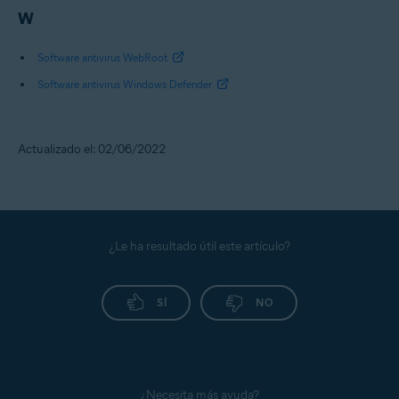
W
Software antivirus WebRoot
Software antivirus Windows Defender
Actualizado el: 02/06/2022
¿Le ha resultado útil este artículo?
SÍ
NO
¿Necesita más ayuda?