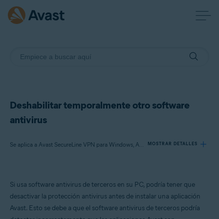
Deshabilitar temporalmente otro software
antivirus
Se aplica a Avast SecureLine VPN para Windows, Avast AntiTrack para Windows, Avast BreachGuard para Windows, Avast Cleanup Premium para Windows, Avast Driver Updater para Windows, Avast Battery Saver para Windows
MOSTRAR DETALLES
Productos:
Si usa software antivirus de terceros en su PC, podría tener que
Avast SecureLine VPN 5.x para Windows
desactivar la protección antivirus antes de instalar una aplicación
Avast AntiTrack 3.x para Windows
Avast. Esto se debe a que el software antivirus de terceros podría
Avast BreachGuard 22.x para Windows