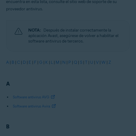
encuentra en esta lista, consulte el sitio web de soporte de su
proveedor antivirus.
NOTA:
Después de instalar correctamente la
aplicación Avast, asegúrese de volver a habilitar el
software antivirus de terceros.
A
|
B
|
C
|
D
|
E
|
F
|
G
|
K
|
L
|
M
|
N
|
P
|
Q
|
S
|
T
|
U
|
V
|
W
|
Z
A
Software antivirus AVG
Software antivirus Avira
B