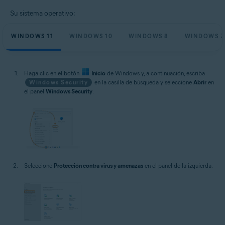
Su sistema operativo:
WINDOWS 11
WINDOWS 10
WINDOWS 8
WINDOWS 7
Haga clic en el botón
Inicio
de Windows y, a continuación, escriba
Windows Security
en la casilla de búsqueda y seleccione
Abrir
en
el panel
Windows Security
.
Seleccione
Protección contra virus y amenazas
en el panel de la izquierda.