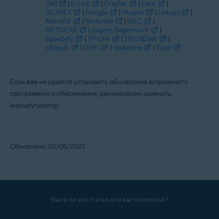
Dell
|
D-Link
|
DrayTek
|
Eero
|
GL.iNET
|
Google
|
Huawei
|
Linksys
|
MicroTik
|
Motorola
|
NEC
|
NETGEAR
|
Sagem/Sagemcom
|
Speedefy
|
TP-Link
|
TRENDnet
|
Ubiquiti
|
UniFi
|
Vodafone
|
Zyxel
Если вам не удается установить обновление встроенного
программного обеспечения, рекомендуем заменить
маршрутизатор.
Обновлено: 02/06/2022
Была ли эта статья для вас полезной?