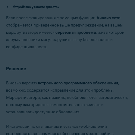
Avast Premium Security 15.x для Mac
Устройство уязвимо для атак
Avast Security 15.x для Mac
Если после сканирования с помощью функции
Avast Mobile Security Premium 6.x для Android
Анализ сети
отображается приведенное выше предупреждение, на вашем
Операционные системы:
маршрутизаторе имеется
серьезная проблема
, из-за которой
Microsoft Windows 11 Home / Pro / Enterprise / Education
злоумышленники могут нарушить вашу безопасность и
Microsoft Windows 10 Home / Pro / Enterprise / Education — 32- или 64-
конфиденциальность.
разрядная версия
Microsoft Windows 8.x / Pro / Enterprise — 32- или 64-разрядная версия
Microsoft Windows 8 / Pro / Enterprise — 32- или 64-разрядная версия
Microsoft Windows 7 Home Basic / Home Premium / Professional /
Решение
Enterprise / Ultimate — SP 1 с обновлением Convenient Rollup, 32- или
64-разрядная версия
В новых версиях
встроенного программного обеспечения
,
Apple macOS 12.x (Monterey)
возможно, содержится исправление для этой проблемы.
Apple macOS 11.x (Big Sur)
Маршрутизаторы, как правило, не обновляются автоматически,
Apple macOS 10.15.x (Catalina)
Apple macOS 10.14.x (Mojave)
поэтому вам придется самостоятельно скачивать и
Apple macOS 10.13.x (High Sierra)
устанавливать доступные обновления.
Apple macOS 10.12.x (Sierra)
Apple Mac OS X 10.11.x (El Capitan)
Инструкции по скачиванию и установке обновлений
Google Android 6.0 (Marshmallow, API 23) или более новая версия
встроенного программного обеспечения можно найти в