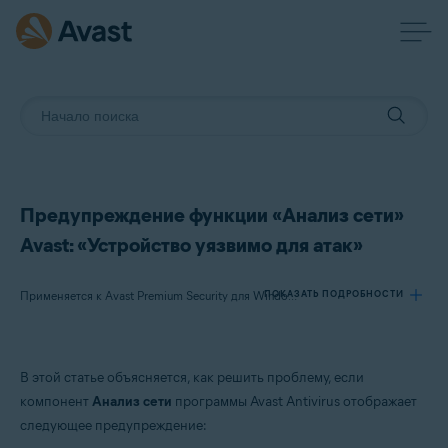
Предупреждение функции «Анализ сети»
Avast: «Устройство уязвимо для атак»
ПОКАЗАТЬ ПОДРОБНОСТИ
Применяется к Avast Premium Security для Windows, Avast Free Antivirus для Windows, Avast Premium Security для Mac, Avast Security для Mac, Avast Mobile Security Premium для Android
Продукты:
В этой статье объясняется, как решить проблему, если
Avast Premium Security 22.x для Windows
компонент
Анализ сети
программы Avast Antivirus отображает
Avast Free Antivirus 22.x для Windows
следующее предупреждение: