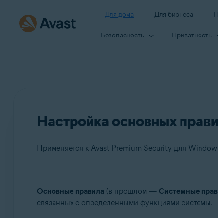
Для дома
Для бизнеса
П
Безопасность
Приватность
Настройка основных правил
Применяется к Avast Premium Security для Windows,
Продукты:
Основные правила
(в прошлом —
Системные прав
связанных с определенными функциями системы.
Avast Premium Security 23.x для Windows
Avast Free Antivirus 23.x для Windows