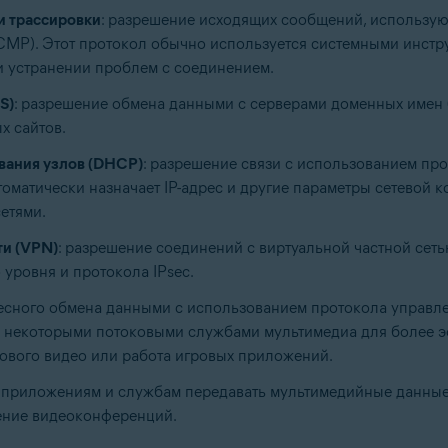
и трассировки
: разрешение исходящих сообщений, использу
, ICMP). Этот протокол обычно используется системными инс
ри устранении проблем с соединением.
S)
: разрешение обмена данными с серверами доменных имен 
х сайтов.
вания узлов (DHCP)
: разрешение связи с использованием пр
втоматически назначает IP-адрес и другие параметры сетевой 
етями.
ти (VPN)
: разрешение соединений с виртуальной частной сетью
уровня и протокола IPsec.
есного обмена данными с использованием протокола управлен
ся некоторыми потоковыми службами мультимедиа для более 
кового видео или работа игровых приложений.
 приложениям и службам передавать мультимедийные данные
дение видеоконференций.