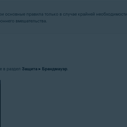
и основные правила только в случае крайней необходимости
tion
роннего вмешательства.
ation — 32- или 64-разрядная версия
64-разрядная версия
-разрядная версия
fessional / Enterprise / Ultimate — SP 1 с обновлением Convenient Rol
е в раздел
Защита
▸
Брандмауэр
.