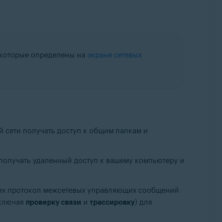
, которые определены на
экране сетевых
й сети получать доступ к общим папкам и
 получать удаленный доступ к вашему компьютеру и
их протокол межсетевых управляющих сообщений
включая
проверку связи
и
трассировку
) для