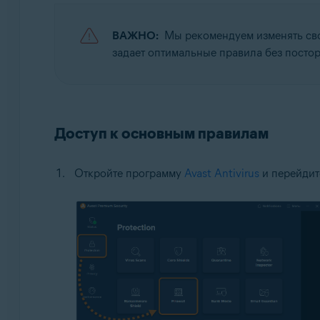
Операционные системы:
ВАЖНО:
Мы рекомендуем изменять сво
Microsoft Windows 11 Home / Pro / Enterprise / Educa
задает оптимальные правила без посто
Microsoft Windows 10 Home / Pro / Enterprise / Educ
Microsoft Windows 8.1 / Pro / Enterprise — 32- или 
Microsoft Windows 8 / Pro / Enterprise — 32- или 64
Microsoft Windows 7 Home Basic / Home Premium / Pro
Доступ к основным правилам
Откройте программу
Avast Antivirus
и перейдит