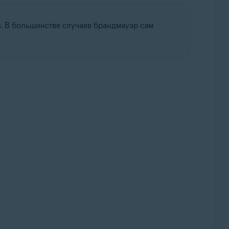
. В большинстве случаев брандмауэр сам
lup, 32- или 64-разрядная версия