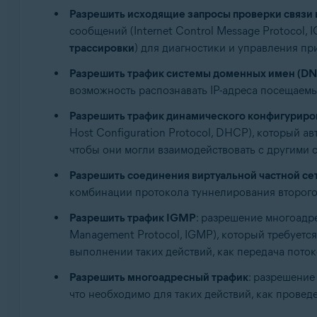
Разрешить исходящие запросы проверки связи 
сообщений (Internet Control Message Protocol
трассировки
) для диагностики и управления п
Разрешить трафик системы доменных имен (DN
возможность распознавать IP-адреса посещаемы
Разрешить трафик динамического конфигуриро
Host Configuration Protocol, DHCP), который а
чтобы они могли взаимодействовать с другими с
Разрешить соединения виртуальной частной се
комбинации протокола туннелирования второго 
Разрешить трафик IGMP
: разрешение многоадр
Management Protocol, IGMP), который требует
выполнении таких действий, как передача пото
Разрешить многоадресный трафик
: разрешение
что необходимо для таких действий, как прове