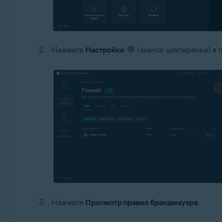
Нажмите
Настройки
(значок шестеренки) в 
Нажмите
Просмотр правил брандмауэра
.