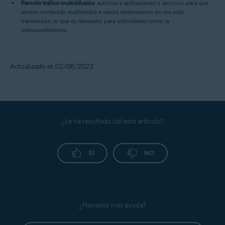
Permitir tráfico multidifusión
: autoriza a aplicaciones y servicios para que
emitan contenido multimedia a varios destinatarios en una sola
transmisión, lo que es necesario para actividades como la
videoconferencia.
Actualizado el: 02/06/2022
¿Le ha resultado útil este artículo?
SÍ
NO
¿Necesita más ayuda?