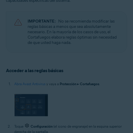
capacidades específicas del sistema.
Sistemas operativos:
Microsoft Windows 11 Home/Pro/Enterprise/Education
Microsoft Windows 10 Home/Pro/Enterprise/Education - 32 o 64 bits
IMPORTANTE:
No se recomienda modificar las
Microsoft Windows 8.1/Pro/Enterprise - 32 o 64 bits
reglas básicas a menos que sea absolutamente
Microsoft Windows 8/Pro/Enterprise - 32 o 64 bits
necesario. En la mayoría de los casos de uso, el
Microsoft Windows 7 Home Basic/Home
Cortafuegos elabora reglas óptimas sin necesidad
Premium/Professional/Enterprise/Ultimate - Service Pack 1 con
de que usted haga nada.
Convenient Rollup Update, 32 o 64 bits
Acceder a las reglas básicas
Abra Avast Antivirus
y vaya a
Protección
▸
Cortafuegos
.
Toque
Configuración
(el icono de engranaje) en la esquina superior
derecha de la pantalla.