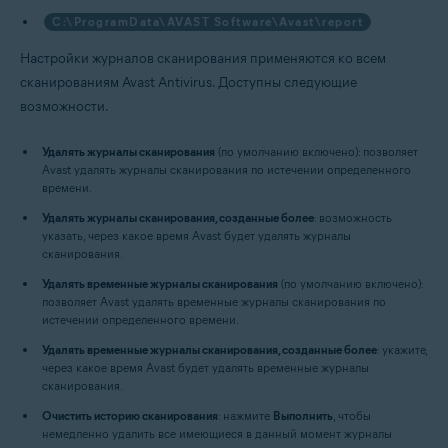
C:\ProgramData\AVAST Software\Avast\report
Настройки журналов сканирования применяются ко всем
сканированиям Avast Antivirus. Доступны следующие
возможности.
Удалять журналы сканирования
(по умолчанию включено): позволяет
Avast удалять журналы сканирования по истечении определенного
времени.
Удалять журналы сканирования, созданные более
: возможность
указать, через какое время Avast будет удалять журналы
сканирования.
Удалять временные журналы сканирования
(по умолчанию включено):
позволяет Avast удалять временные журналы сканирования по
истечении определенного времени.
Удалять временные журналы сканирования, созданные более
: укажите,
через какое время Avast будет удалять временные журналы
сканирования.
Очистить историю сканирования
: нажмите
Выполнить
, чтобы
немедленно удалить все имеющиеся в данный момент журналы