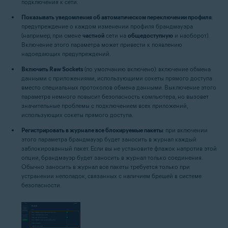
подключения к сети.
Показывать уведомления об автоматическом переключении профиля
:
предупреждение о каждом изменении профиля брандмауэра
(например, при смене
частной
сети на
общедоступную
и наоборот).
Включение этого параметра может привести к появлению
надоедающих предупреждений.
Включить Raw Sockets
(по умолчанию включено): включение обмена
данными с приложениями, использующими сокеты прямого доступа
вместо специальных протоколов обмена данными. Выключение этого
параметра немного повысит безопасность компьютера, но вызовет
значительные проблемы с подключением всех приложений,
использующих сокеты прямого доступа.
Регистрировать в журнале все блокируемые пакеты
: при включении
этого параметра брандмауэр будет заносить в журнал каждый
заблокированный пакет. Если вы не установите флажок напротив этой
опции, брандмауэр будет заносить в журнал только соединения.
Обычно заносить в журнал все пакеты требуется только при
устранении неполадок, связанных с наличием брешей в системе
безопасности.