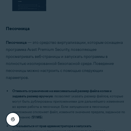
Песочница
Песочница
— это средство виртуализации, которым оснащена
программа Avast Premium Security, позволяющее
просматривать веб-страницы и запускать программы в
полностью изолированной безопасной среде. Поведение
песочницы можно настроить с помощью следующих
параметров.
Отменять ограничение на максимальный размер файла копии и
задавать размер вручную
: позволяет указать размер файлов, которые
могут быть дублированы приложениями для дальнейшего изменения
во время работы в песочнице. Если запущенное в песочнице
приложение отклоняет файл, измените значение предела, заданное по
умолчанию (
51 МБ
).
Отказываться от прав администратора и запускать