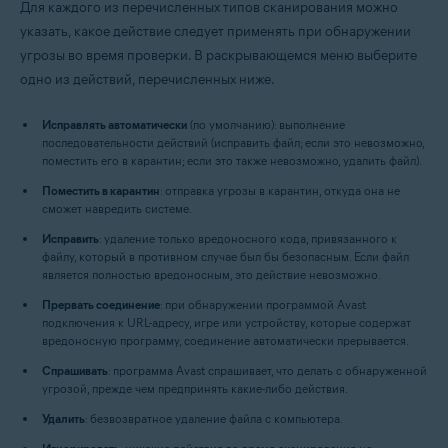
Для каждого из перечисленных типов сканирования можно
указать, какое действие следует применять при обнаружении
угрозы во время проверки. В раскрывающемся меню выберите
одно из действий, перечисленных ниже.
Исправлять автоматически
(по умолчанию): выполнение
последовательности действий (исправить файл; если это невозможно,
поместить его в карантин; если это также невозможно, удалить файл).
Поместить в карантин
: отправка угрозы в карантин, откуда она не
сможет навредить системе.
Исправить
: удаление только вредоносного кода, привязанного к
файлу, который в противном случае был бы безопасным. Если файл
является полностью вредоносным, это действие невозможно.
Прервать соединение
: при обнаружении программой Avast
подключения к URL-адресу, игре или устройству, которые содержат
вредоносную программу, соединение автоматически прерывается.
Спрашивать
: программа Avast спрашивает, что делать с обнаруженной
угрозой, прежде чем предпринять какие-либо действия.
Удалить
: безвозвратное удаление файла с компьютера.