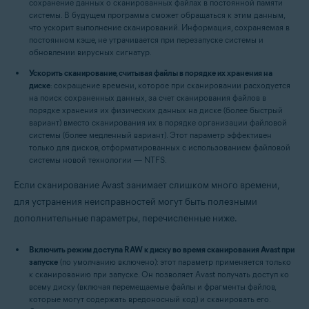
сохранение данных о сканированных файлах в постоянной памяти
системы. В будущем программа сможет обращаться к этим данным,
что ускорит выполнение сканирований. Информация, сохраняемая в
постоянном кэше, не утрачивается при перезапуске системы и
обновлении вирусных сигнатур.
Ускорить сканирование, считывая файлы в порядке их хранения на
диске
: сокращение времени, которое при сканировании расходуется
на поиск сохраненных данных, за счет сканирования файлов в
порядке хранения их физических данных на диске (более быстрый
вариант) вместо сканирования их в порядке организации файловой
системы (более медленный вариант). Этот параметр эффективен
только для дисков, отформатированных с использованием файловой
системы новой технологии — NTFS.
Если сканирование Avast занимает слишком много времени,
для устранения неисправностей могут быть полезными
дополнительные параметры, перечисленные ниже.
Включить режим доступа RAW к диску во время сканирования Avast при
запуске
(по умолчанию включено): этот параметр применяется только
к сканированию при запуске. Он позволяет Avast получать доступ ко
всему диску (включая перемещаемые файлы и фрагменты файлов,
которые могут содержать вредоносный код) и сканировать его.