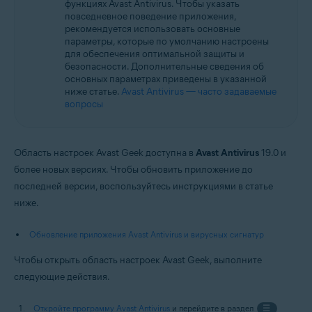
функциях Avast Antivirus. Чтобы указать
Операционные системы:
повседневное поведение приложения,
Microsoft Windows 11 Home / Pro / Enterprise / Education
рекомендуется использовать основные
Microsoft Windows 10 Home / Pro / Enterprise / Education — 32- или 64-
параметры, которые по умолчанию настроены
разрядная версия
для обеспечения оптимальной защиты и
Microsoft Windows 8,1 / Pro / Enterprise — 32- или 64-разрядная версия
безопасности. Дополнительные сведения об
Microsoft Windows 8 / Pro / Enterprise — 32- или 64-разрядная версия
основных параметрах приведены в указанной
Microsoft Windows 7 Home Basic / Home Premium / Professional /
ниже статье.
Avast Antivirus — часто задаваемые
Enterprise / Ultimate — SP 1 с обновлением Convenient Rollup, 32- или
вопросы
64-разрядная версия
Область настроек Avast Geek доступна в
Avast Antivirus
19.0 и
более новых версиях. Чтобы обновить приложение до
последней версии, воспользуйтесь инструкциями в статье
ниже.
Обновление приложения Avast Antivirus и вирусных сигнатур
Чтобы открыть область настроек Avast Geek, выполните
следующие действия.
Откройте программу Avast Antivirus
и перейдите в раздел
☰