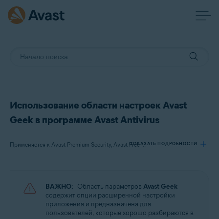
Использование области настроек Avast
Geek в программе Avast Antivirus
ПОКАЗАТЬ ПОДРОБНОСТИ
Применяется к Avast Premium Security, Avast Free Antivirus
Продукты:
ВАЖНО:
Область параметров
Avast Geek
Avast Premium Security 22.x
содержит опции расширенной настройки
Avast Free Antivirus 22.x
приложения и предназначена для
пользователей, которые хорошо разбираются в