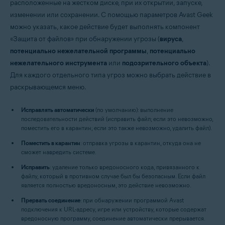
расположенные на жестком диске, при их открытии, запуске,
изменении или сохранении. С помощью параметров Avast Geek
можно указать, какое действие будет выполнять компонент
«Защита от файлов» при обнаружении угрозы (
вируса
,
потенциально нежелательной программы
,
потенциально
нежелательного инструмента
или
подозрительного объекта
).
Для каждого отдельного типа угроз можно выбрать действие в
раскрывающемся меню.
Исправлять автоматически
(по умолчанию): выполнение
последовательности действий (исправить файл; если это невозможно,
поместить его в карантин; если это также невозможно, удалить файл).
Поместить в карантин
: отправка угрозы в карантин, откуда она не
сможет навредить системе.
Исправить
: удаление только вредоносного кода, привязанного к
файлу, который в противном случае был бы безопасным. Если файл
является полностью вредоносным, это действие невозможно.
Прервать соединение
: при обнаружении программой Avast
подключения к URL-адресу, игре или устройству, которые содержат
вредоносную программу, соединение автоматически прерывается.