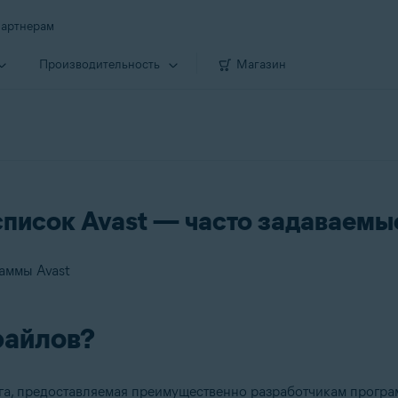
артнерам
Производи­тельность
Магазин
список Avast — часто задаваемы
аммы Avast
файлов?
уга, предоставляемая преимущественно разработчикам прогр