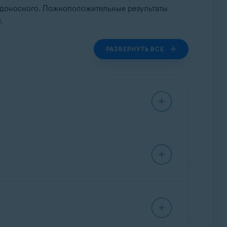
редоносного. Ложноположительные результаты
.
РАЗВЕРНУТЬ ВСЕ
граммное обеспечение на наличие
твечающие нашим требованиям к
ольше не распознавались в качестве
 взлома игр, пиратские версии, генераторы
 в белый список по своей цифровой
 не будут приниматься на анализ и не