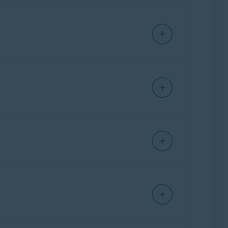
х подписей и доступен только
х размер. Используйте ZIP-архив при
Avast. Чтобы отправить файл, который вы
ия в белый список
.
й статье:
трения вашей заявки на участие в
ко Avast оставляет за собой право
их целей, а также сообщать, что образцы,