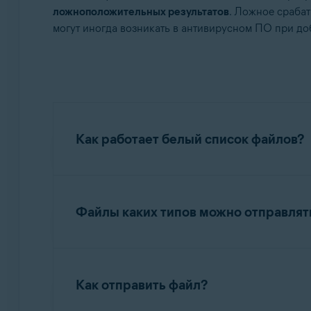
Операционные системы:
ложноположительных результатов
. Ложное сраба
могут иногда возникать в антивирусном ПО при д
Все поддерживаемые операционные системы
Как работает белый список файлов?
Когда вы отправляете файлы приложений в
вредоносного или нежелательного поведен
Файлы каких типов можно отправлят
прозрачности, могут быть внесены в белый 
Если отправленные файлы признаются безоп
Отправляйте файлы только если у вас есть 
вредоносных.
ключей или подобные приложения.
Как отправить файл?
Разработчики, использующие в своих прило
Отправляйте только целые файлы. Неполные