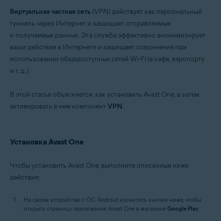
Операционные системы:
Виртуальная частная сеть
(VPN) действует как персональный
Windows, macOS, Android и iOS
туннель через Интернет и защищает отправляемые
и получаемые данные. Эта служба эффективно анонимизирует
ваши действия в Интернете и защищает соединение при
использовании общедоступных сетей Wi-Fi (в кафе, аэропорту
и т. д.).
В этой статье объясняется, как установить Avast One, а затем
активировать в нем компонент
VPN
.
Установка Avast One
Чтобы установить Avast One, выполните описанные ниже
действия:
На своем устройстве с ОС Android коснитесь кнопки ниже, чтобы
открыть страницу приложения Avast One в магазине
Google Play
.