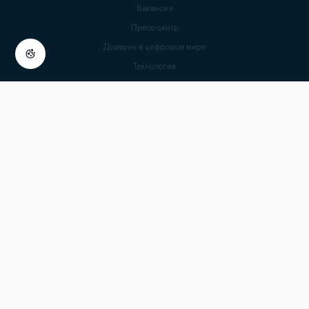
Вакансии
Пресс-центр
Доверие в цифровом мире
Технология
Политика конфиденциальности
Политика в отношении продуктов
Юридические документы
Сообщить об уязвимости
Заявление о современном рабстве
О подписках
Cookie Settings
© Gen Digital Inc., 2025.
Все права защищены.