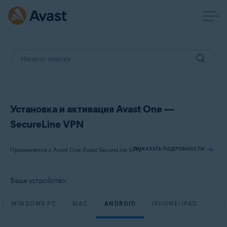
Установка и активация Avast One —
SecureLine VPN
Применяется к Avast One, Avast SecureLine VPN
ПОКАЗАТЬ ПОДРОБНОСТИ
Ваше устройство:
Продукты:
Avast One
WINDOWS PC
MAC
ANDROID
IPHONE/IPAD
Avast SecureLine VPN