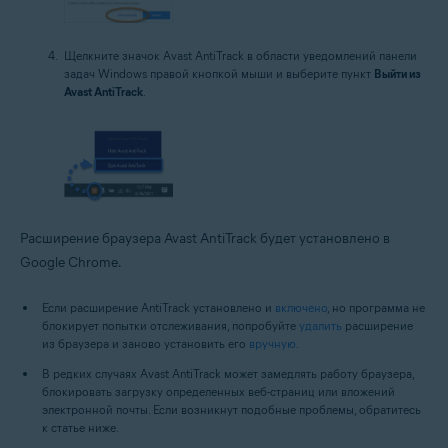
Щелкните значок Avast AntiTrack в области уведомлений панели
задач Windows правой кнопкой мыши и выберите пункт
Выйти из
Avast AntiTrack
.
Расширение браузера Avast AntiTrack будет установлено в
Google Chrome.
Если расширение AntiTrack установлено и
включено
, но программа не
блокирует попытки отслеживания, попробуйте
удалить
расширение
из браузера и заново установить его
вручную
.
В редких случаях Avast AntiTrack может замедлять работу браузера,
блокировать загрузку определенных веб-страниц или вложений
электронной почты. Если возникнут подобные проблемы, обратитесь
к статье ниже.