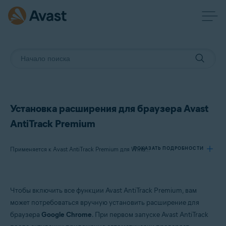
Установка расширения для браузера Avast
AntiTrack Premium
ПОКАЗАТЬ ПОДРОБНОСТИ
Применяется к Avast AntiTrack Premium для Windows
Продукты:
Чтобы включить все функции Avast AntiTrack Premium, вам
Avast AntiTrack Premium 2.x для Windows
может потребоваться вручную установить расширение для
браузера
Google Chrome
. При первом запуске Avast AntiTrack
Операционные системы: