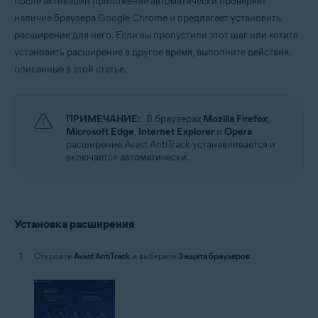
после активации приложение автоматически проверяет
Microsoft Windows 11 Home / Pro / Enterprise / Education
наличие браузера Google Chrome и предлагает установить
Microsoft Windows 10 Home / Pro / Enterprise / Education — 32- или 64-
расширение для него. Если вы пропустили этот шаг или хотите
разрядная версия
установить расширение в другое время, выполните действия,
Microsoft Windows 8.1 / Pro / Enterprise — 32- или 64-разрядная версия
Microsoft Windows 8 / Pro / Enterprise — 32- или 64-разрядная версия
описанные в этой статье.
Microsoft Windows 7 Home Basic / Home Premium / Professional /
Enterprise / Ultimate — SP 1, 32- или 64-разрядная версия
ПРИМЕЧАНИЕ:
В браузерах
Mozilla Firefox
,
Microsoft Edge
,
Internet Explorer
и
Opera
расширение Avast AntiTrack устанавливается и
включается автоматически.
Установка расширения
Откройте
Avast AntiTrack
и выберите
Защита браузеров
.