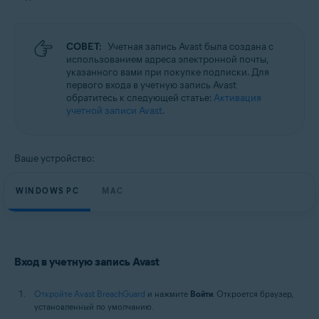
Microsoft Windows 11 Home / Pro / Enterprise / Education
Microsoft Windows 10 Home / Pro / Enterprise / Education — 32- или 64-
разрядная версия
Microsoft Windows 8.1 / Pro / Enterprise — 32- или 64-разрядная версия
СОВЕТ:
Учетная запись Avast была создана с
Microsoft Windows 8 / Pro / Enterprise — 32- или 64-разрядная версия
использованием адреса электронной почты,
Microsoft Windows 7 Home Basic / Home Premium / Professional /
указанного вами при покупке подписки. Для
Enterprise / Ultimate — SP 1, 32- или 64-разрядная версия
первого входа в учетную запись Avast
обратитесь к следующей статье:
Активация
Apple macOS 14.x (Sonoma)
учетной записи Avast
.
Apple macOS 13.x (Ventura)
Apple macOS 12.x (Monterey)
Apple macOS 11.x (Big Sur)
Ваше устройство:
Apple macOS 10.15.x (Catalina)
Apple macOS 10.14.x (Mojave)
Apple macOS 10.13.x (High Sierra)
WINDOWS PC
MAC
Вход в учетную запись Avast
Откройте Avast BreachGuard
и нажмите
Войти
. Откроется браузер,
установленный по умолчанию.