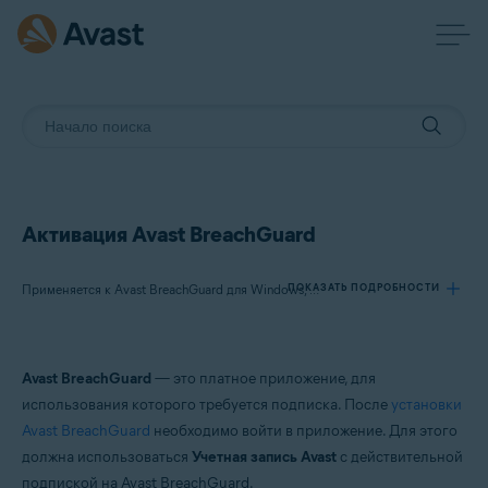
Активация Avast BreachGuard
ПОКАЗАТЬ ПОДРОБНОСТИ
Применяется к Avast BreachGuard для Windows, Avast BreachGuard для Mac
Продукты:
Avast BreachGuard
— это платное приложение, для
Avast BreachGuard 24.x для Windows
использования которого требуется подписка. После
установки
Avast BreachGuard 1.x для Mac
Avast BreachGuard
необходимо войти в приложение. Для этого
должна использоваться
Учетная запись Avast
с действительной
Операционные системы:
подпиской на Avast BreachGuard.