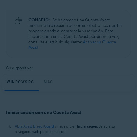
Microsoft Windows 11 Home/Pro/Enterprise/Education
Microsoft Windows 10 Home/Pro/Enterprise/Education - 32 o 64 bits
Microsoft Windows 8.1/Pro/Enterprise - 32 o 64 bits
Microsoft Windows 8/Pro/Enterprise - 32 o 64 bits
CONSEJO:
Se ha creado una Cuenta Avast
Microsoft Windows 7 Home Basic/Home
mediante la dirección de correo electrónico que ha
Premium/Professional/Enterprise/Ultimate - Service Pack 1, 32 o 64 bits
proporcionado al comprar la suscripción. Para
iniciar sesión en su Cuenta Avast por primera vez,
Apple macOS 14.x (Sonoma)
consulte el artículo siguiente:
Activar su Cuenta
Apple macOS 13.x (Ventura)
Avast
.
Apple macOS 12.x (Monterey)
Apple macOS 11.x (Big Sur)
Apple macOS 10.15.x (Catalina)
Su dispositivo:
Apple macOS 10.14.x (Mojave)
Apple macOS 10.13.x (High Sierra)
WINDOWS PC
MAC
Iniciar sesión con una Cuenta Avast
Abra Avast BreachGuard
y haga clic en
Iniciar sesión
. Se abre su
navegador web predeterminado.