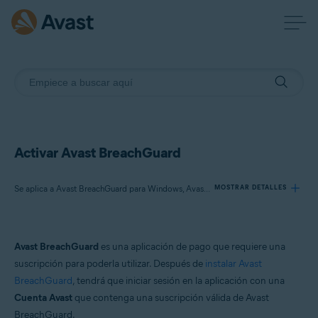
Activar Avast BreachGuard
Se aplica a Avast BreachGuard para Windows, Avast BreachGuard para Mac
MOSTRAR DETALLES
Productos:
Avast BreachGuard
es una aplicación de pago que requiere una
Avast BreachGuard 24.x para Windows
suscripción para poderla utilizar. Después de
instalar Avast
Avast BreachGuard 1.x para Mac
BreachGuard
, tendrá que iniciar sesión en la aplicación con una
Cuenta Avast
que contenga una suscripción válida de Avast
Sistemas operativos:
BreachGuard.