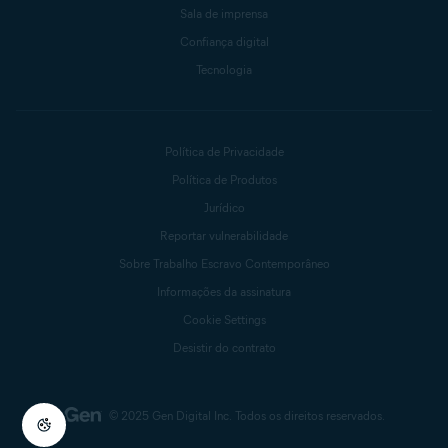
Sala de imprensa
Confiança digital
Tecnologia
Política de Privacidade
Política de Produtos
Jurídico
Reportar vulnerabilidade
Sobre Trabalho Escravo Contemporâneo
Informações da assinatura
Cookie Settings
Desistir do contrato
© 2025 Gen Digital Inc.
Todos os direitos reservados.