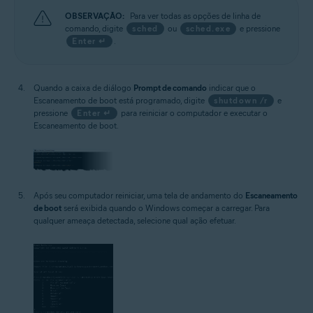
OBSERVAÇÃO:
Para ver todas as opções de linha de
comando, digite
sched
ou
sched.exe
e pressione
Enter ↵
.
Quando a caixa de diálogo
Prompt de comando
indicar que o
Escaneamento de boot está programado, digite
shutdown /r
e
pressione
Enter ↵
para reiniciar o computador e executar o
Escaneamento de boot.
Após seu computador reiniciar, uma tela de andamento do
Escaneamento
de boot
será exibida quando o Windows começar a carregar. Para
qualquer ameaça detectada, selecione qual ação efetuar.