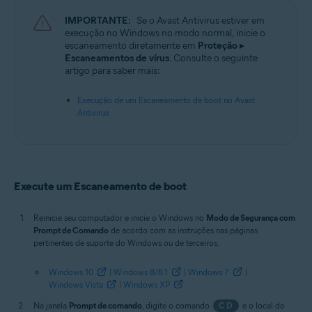
Sistemas operacionais:
IMPORTANTE:
Se o Avast Antivirus estiver em
Microsoft Windows 11 Home / Pro / Enterprise / Education
execução no Windows no modo normal, inicie o
Microsoft Windows 10 Home / Pro / Enterprise / Education - 32 / 64-bit
escaneamento diretamente em
Proteção
▸
Microsoft Windows 8.1 / Pro / Enterprise - 32 / 64-bit
Escaneamentos de vírus
. Consulte o seguinte
Microsoft Windows 8 / Pro / Enterprise - 32 / 64-bit
artigo para saber mais:
Microsoft Windows 7 Home Basic/Home
Premium/Professional/Enterprise/Ultimate - Service Pack 1 com
Execução de um Escaneamento de boot no Avast
atualização de pacote cumulativo de conveniência, 32/64 bits
Antivirus
Execute um Escaneamento de boot
Reinicie seu computador e inicie o Windows no
Modo de Segurança com
Prompt de Comando
de acordo com as instruções nas páginas
pertinentes de suporte do Windows ou de terceiros.
Windows 10
|
Windows 8/8.1
|
Windows 7
|
Windows Vista
|
Windows XP
Na janela
Prompt de comando
, digite o comando
CD
e o local do