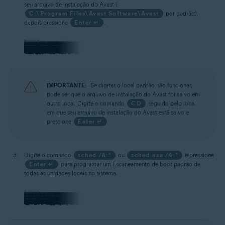
seu arquivo de instalação do Avast (
C:\Program Files\Avast Software\Avast
por padrão),
depois pressione
Enter ↵
.
IMPORTANTE:
Se digitar o local padrão não funcionar,
pode ser que o arquivo de instalação do Avast foi salvo em
outro local. Digite o comando
CD
seguido pelo local
em que seu arquivo de instalação do Avast está salvo e
pressione
Enter ↵
.
Digite o comando
sched /A:*
ou
sched.exe /A:*
e pressione
Enter ↵
para programar um Escaneamento de boot padrão de
todas as unidades locais no sistema.