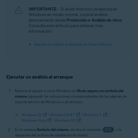
Sistemas operativos:
IMPORTANTE:
Si Avast Antivirus se ejecuta en
Microsoft Windows 11 Home/Pro/Enterprise/Education
Windows en modo normal, inicie el análisis
Microsoft Windows 10 Home/Pro/Enterprise/Education - 32 o 64 bits
directamente desde
Protección
▸
Análisis de virus
.
Microsoft Windows 8.1/Pro/Enterprise - 32 o 64 bits
Consulte este artículo para obtener más
Microsoft Windows 8/Pro/Enterprise - 32 o 64 bits
información:
Microsoft Windows 7 Home Basic/Home
Premium/Professional/Enterprise/Ultimate - Service Pack 1 con
Ejecutar un análisis al arranque en Avast Antivirus
Convenient Rollup Update, 32 o 64 bits
Ejecutar un análisis al arranque
Reinicie el equipo e inicie Windows en
Modo seguro con símbolo del
sistema
siguiendo las instrucciones correspondientes de las páginas de
soporte técnico de Windows o de terceros.
Windows 10
|
Windows 8/8.1
|
Windows 7
|
Windows Vista
|
Windows XP
En la ventana
Símbolo del sistema
, escriba el comando
CD
y la
ubicación del archivo de instalación de Avast (