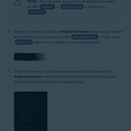
NOTA:
Para ver todas las opciones de línea de comandos,
escriba
sched
o
sched.exe
y luego pulse
Intro ↵
.
Cuando el cuadro de diálogo
Símbolo del sistema
indique que el análisis
al arranque está programado, escriba
shutdown /r
y luego pulse
Intro ↵
para reiniciar el equipo y ejecutar el análisis.
Cuando el equipo se reinicia, aparece una pantalla de progreso de
Análisis al arranque
mientras Windows se carga. Si se detecta alguna
amenaza, seleccione qué acción desea realizar.