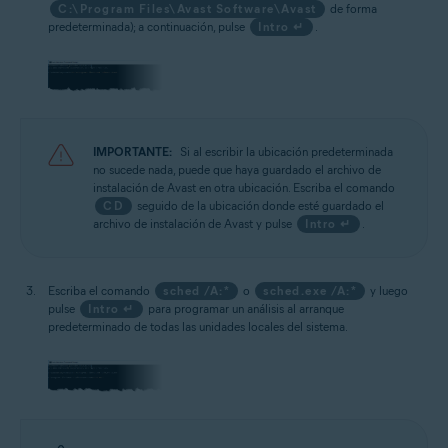
C:\Program Files\Avast Software\Avast
de forma
predeterminada); a continuación, pulse
Intro ↵
.
IMPORTANTE:
Si al escribir la ubicación predeterminada
no sucede nada, puede que haya guardado el archivo de
instalación de Avast en otra ubicación. Escriba el comando
CD
seguido de la ubicación donde esté guardado el
archivo de instalación de Avast y pulse
Intro ↵
.
Escriba el comando
sched /A:*
o
sched.exe /A:*
y luego
pulse
Intro ↵
para programar un análisis al arranque
predeterminado de todas las unidades locales del sistema.