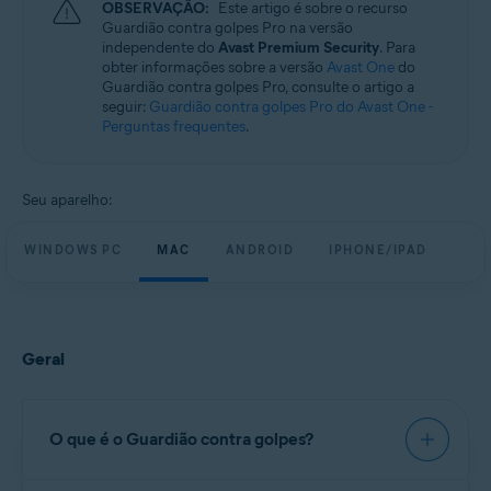
OBSERVAÇÃO:
Este artigo é sobre o recurso
Sistemas operacionais:
Guardião contra golpes Pro na versão
Windows, macOS, Android e iOS
independente do
Avast Premium Security
. Para
obter informações sobre a versão
Avast One
do
Guardião contra golpes Pro, consulte o artigo a
seguir:
Guardião contra golpes Pro do Avast One -
Perguntas frequentes
.
Seu aparelho:
WINDOWS PC
MAC
ANDROID
IPHONE/IPAD
Geral
O que é o Guardião contra golpes?