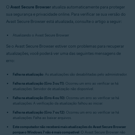
Windows e macOS
O
Avast Secure Browser
atualiza automaticamente para proteger
sua segurança e privacidade online. Para verificar se sua versão do
Avast Secure Browser está atualizada, consulte o artigo a seguir:
Atualizando o Avast Secure Browser
Se o Avast Secure Browser estiver com problemas para recuperar
atualizações, você poderá ver uma das seguintes mensagens de
erro:
Falha na atualização
: As atualizações são desabilitadas pelo administrador.
Falha na atualização (Erro 3 ou 11)
: Ocorreu um erro ao verificar se há
atualizações: Servidor de atualização não disponível.
Falha na atualização (Erro 4 ou 10)
: Ocorreu um erro ao verificar se há
atualizações: A verificação da atualização falhou ao iniciar.
Falha na atualização (Erro 7 ou 12)
: Ocorreu um erro ao verificar se há
atualizações: Falha ao baixar arquivos.
Este computador não receberá mais atualizações do Avast Secure Browser
porque o Windows 7 não é mais compatível
: O Avast Secure Browser não