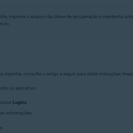
ofre, imprima o arquivo da chave de recuperação e mantenha uma 
i-lo.
a importar, consulte o artigo a seguir para obter instruções: Im
ite ou aplicativo:
ecione
Logins
.
tes informações:
n.