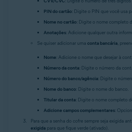
CVV/CVC
: Digite o número de três dígito
PIN do cartão
: Digite o PIN que você usa 
Nome no cartão
: Digite o nome completo do
Anotações
: Adicione qualquer outra inform
Se quiser adicionar uma
conta bancária
, pree
Nome
: Adicione o nome que desejar à cont
Número da conta
: Digite o número da cont
Número do banco/agência
: Digite o númer
Nome do banco
: Digite o nome do banco.
Titular da conta
: Digite o nome completo do
Adicione campos complementares
: Opcio
Para que a senha do cofre sempre seja exigida ant
exigida
para que fique verde (ativado).