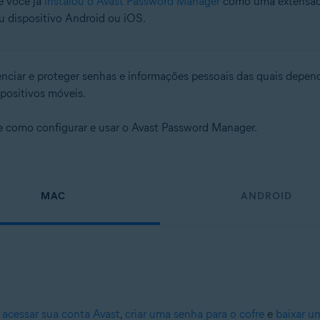
e você já
instalou o Avast Password Manager
como uma extensão 
dispositivo Android ou iOS.
enciar e proteger senhas e informações pessoais das quais depe
positivos móveis.
re como configurar e usar o Avast Password Manager.
MAC
ANDROID
e
acessar sua conta Avast
,
criar uma senha para o cofre
e
baixar u