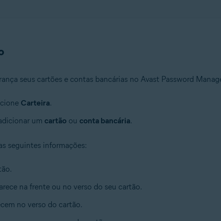
o
nça seus cartões e contas bancárias no Avast Password Manager 
ecione
Carteira
.
 adicionar um
cartão
ou
conta bancária
.
as seguintes informações:
tão.
arece na frente ou no verso do seu cartão.
ecem no verso do cartão.