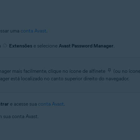
cessar uma
conta Avast
.
m
Extensões
e selecione
Avast Password Manager
.
ager mais facilmente, clique no ícone de alfinete
(ou no ícone
er está localizado no canto superior direito do navegador.
trar
e acesse sua
conta Avast
.
 sua conta Avast.