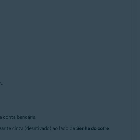
c.
a conta bancária.
zante cinza (desativado) ao lado de
Senha do cofre