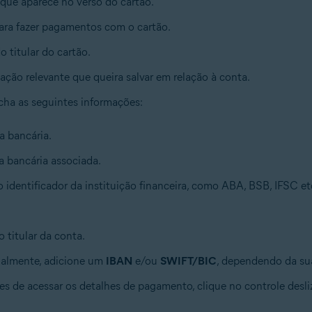
s que aparece no verso do cartão.
para fazer pagamentos com o cartão.
 titular do cartão.
ação relevante que queira salvar em relação à conta.
ncha as seguintes informações:
a bancária.
a bancária associada.
o identificador da instituição financeira, como ABA, BSB, IFSC et
 titular da conta.
nalmente, adicione um
IBAN
e/ou
SWIFT/BIC
, dependendo da su
es de acessar os detalhes de pagamento, clique no controle desli