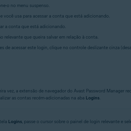
ione-o no menu suspenso.
ue você usa para acessar a conta que está adicionando.
sar a conta que está adicionando.
o relevante que queira salvar em relação à conta.
s de acessar este login, clique no controle deslizante cinza (des
ira vez, a extensão de navegador do Avast Password Manager reco
alizar as contas recém-adicionadas na aba
Logins
.
 tela
Logins
, passe o cursor sobre o painel de login relevante e se