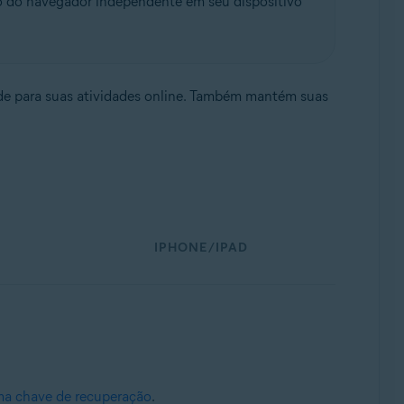
do navegador independente em seu dispositivo
nde para suas atividades online. Também mantém suas
IPHONE/IPAD
ma chave de recuperação
.