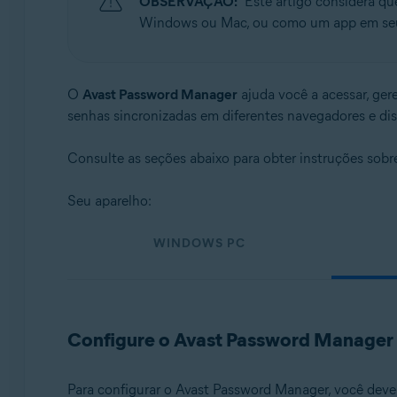
OBSERVAÇÃO:
Este artigo considera qu
Sistemas operacionais:
Windows ou Mac, ou como um app em seu 
Windows, macOS, Android e iOS
O
Avast Password Manager
ajuda você a acessar, ger
senhas sincronizadas em diferentes navegadores e dis
Consulte as seções abaixo para obter instruções sob
Seu aparelho:
WINDOWS PC
Configure o Avast Password Manager
Para configurar o Avast Password Manager, você dev