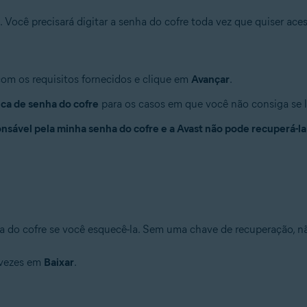
Você precisará digitar a senha do cofre toda vez que quiser aces
com os requisitos fornecidos e clique em
Avançar
.
ica de senha do cofre
para os casos em que você não consiga se l
sável pela minha senha do cofre e a Avast não pode recuperá-la
 do cofre se você esquecê-la. Sem uma chave de recuperação, não
 vezes em
Baixar
.