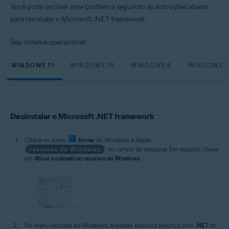
Você pode resolver esse problema seguindo as instruções abaixo
Sistemas operacionais:
para reinstalar o Microsoft .NET framework.
Microsoft Windows 11 Home / Pro / Enterprise / Education
Microsoft Windows 10 Home / Pro / Enterprise / Education - 32 / 64-bit
Seu sistema operacional:
Microsoft Windows 8.1 / Pro / Enterprise - 32 / 64-bit
Microsoft Windows 8 / Pro / Enterprise - 32 / 64-bit
Microsoft Windows 7 Home Basic / Home Premium / Professional /
WINDOWS 11
WINDOWS 10
WINDOWS 8
WINDOWS 7
Enterprise / Ultimate - Service Pack 1, 32 / 64-bit
Desinstalar o Microsoft .NET framework
Clique no ícone
Iniciar
do Windows e digite
recursos do Windows
no campo de pesquisa. Em seguida, clique
em
Ativar ou desativar recursos do Windows
.
No menu recursos do Windows, expanda
todos
os recursos com
.NET
no