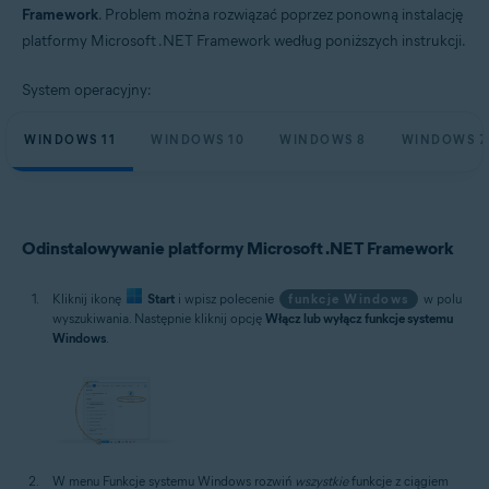
Framework
. Problem można rozwiązać poprzez ponowną instalację
Systemy operacyjne:
platformy Microsoft .NET Framework według poniższych instrukcji.
Microsoft Windows 11 Home / Pro / Enterprise / Education
Microsoft Windows 10 Home / Pro / Enterprise / Education — wersja
System operacyjny:
32-/64-bitowa
Microsoft Windows 8.1 / Pro / Enterprise — wersja 32-/64-bitowa
Microsoft Windows 8 / Pro / Enterprise — wersja 32-/64-bitowa
WINDOWS 11
WINDOWS 10
WINDOWS 8
WINDOWS 7
Microsoft Windows 7 Home Basic / Home Premium / Professional /
Enterprise / Ultimate — dodatek Service Pack 1, wersja 32-/64-bitowa
Odinstalowywanie platformy Microsoft .NET Framework
Kliknij ikonę
Start
i wpisz polecenie
funkcje Windows
w polu
wyszukiwania. Następnie kliknij opcję
Włącz lub wyłącz funkcje systemu
Windows
.
W menu Funkcje systemu Windows rozwiń
wszystkie
funkcje z ciągiem