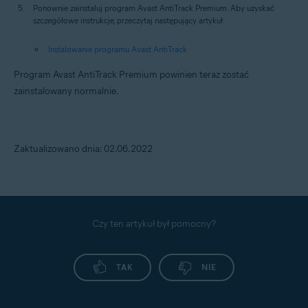
Ponownie zainstaluj program Avast AntiTrack Premium. Aby uzyskać
szczegółowe instrukcje, przeczytaj następujący artykuł:
Instalowanie programu Avast AntiTrack
Program Avast AntiTrack Premium powinien teraz zostać
zainstalowany normalnie.
Zaktualizowano dnia: 02.06.2022
Czy ten artykuł był pomocny?
TAK
NIE