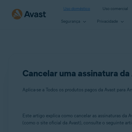
Uso doméstico
Uso comercial
Segurança
Privacidade
Cancelar uma assinatura da 
Aplica-se a Todos os produtos pagos da Avast para A
Produtos:
Este artigo explica como cancelar as assinaturas da 
(como o site oficial da Avast), consulte o seguinte art
Todos os produtos pagos da Avast para Android e iOS