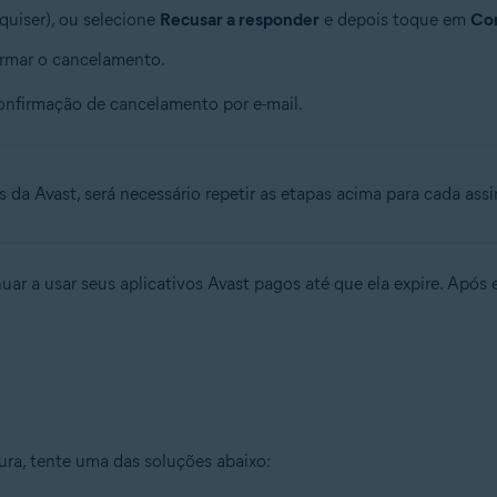
quiser), ou selecione
Recusar a responder
e depois toque em
Con
rmar o cancelamento.
confirmação de cancelamento por e-mail.
as da Avast, será necessário repetir as etapas acima para cada ass
r a usar seus aplicativos Avast pagos até que ela expire. Após e
ura, tente uma das soluções abaixo: