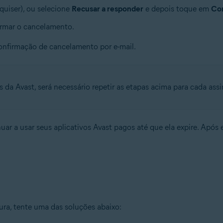
quiser), ou selecione
Recusar a responder
e depois toque em
Con
rmar o cancelamento.
confirmação de cancelamento por e-mail.
as da Avast, será necessário repetir as etapas acima para cada ass
r a usar seus aplicativos Avast pagos até que ela expire. Após e
ura, tente uma das soluções abaixo: