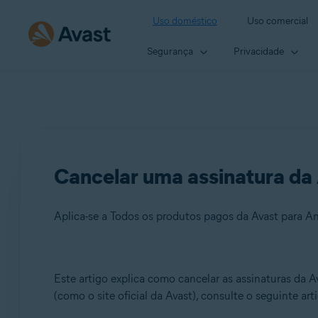
Uso doméstico
Uso comercial
Segurança
Privacidade
Cancelar uma assinatura da 
Aplica-se a Todos os produtos pagos da Avast para A
Produtos:
Este artigo explica como cancelar as assinaturas da 
(como o site oficial da Avast), consulte o seguinte art
Todos os produtos pagos da Avast para Android e iOS