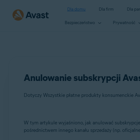
Dla domu
Dla firm
Dla pa
Bezpieczeństwo
Prywatność
Anulowanie subskrypcji Ava
Dotyczy Wszystkie płatne produkty konsumenckie Av
Produkty:
W tym artykule wyjaśniono, jak anulować subskrypcj
pośrednictwem innego kanału sprzedaży (np. oficjalne
Wszystkie płatne produkty konsumenckie Avast dla sys