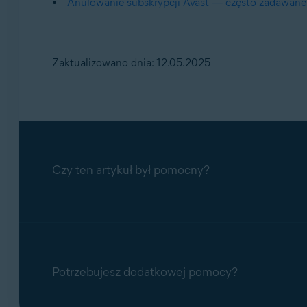
Anulowanie subskrypcji Avast — często zadawane
Zaktualizowano dnia: 12.05.2025
Czy ten artykuł był pomocny?
Potrzebujesz dodatkowej pomocy?