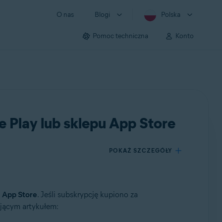
O nas
Blogi
Polska
Pomoc techniczna
Konto
 Play lub sklepu App Store
POKAŻ SZCZEGÓŁY
u
App Store
. Jeśli subskrypcję kupiono za
ującym artykułem: