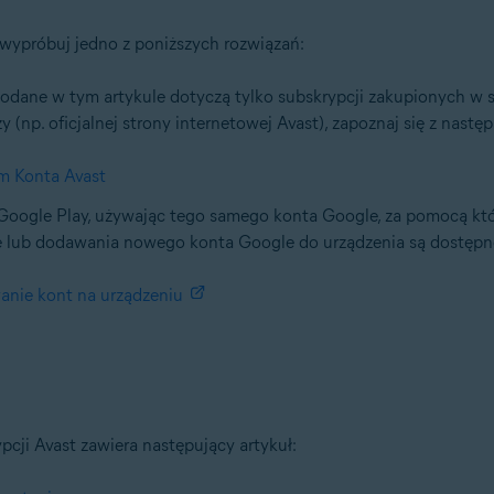
, wypróbuj jedno z poniższych rozwiązań:
podane w tym artykule dotyczą tylko subskrypcji zakupionych w sk
(np. oficjalnej strony internetowej Avast), zapoznaj się z nastę
m Konta Avast
u Google Play, używając tego samego konta Google, za pomocą któ
le lub dodawania nowego konta Google do urządzenia są dostęp
anie kont na urządzeniu
ji Avast zawiera następujący artykuł: