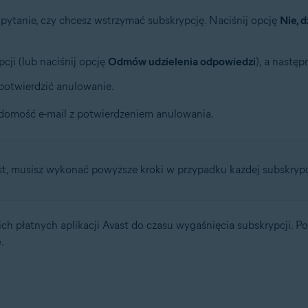
ytanie, czy chcesz wstrzymać subskrypcję. Naciśnij opcję
Nie, d
ji (lub naciśnij opcję
Odmów udzielenia odpowiedzi
), a następ
 potwierdzić anulowanie.
domość e-mail z potwierdzeniem anulowania.
ast, musisz wykonać powyższe kroki w przypadku każdej subskrypc
 płatnych aplikacji Avast do czasu wygaśnięcia subskrypcji. Po 
ę
.