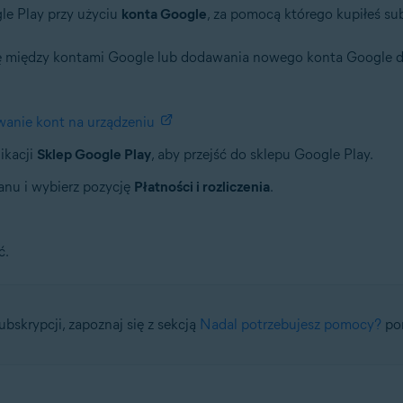
le Play przy użyciu
konta Google
, za pomocą którego kupiłeś su
ię między kontami Google lub dodawania nowego konta Google do
anie kont na urządzeniu
ikacji
Sklep Google Play
, aby przejść do sklepu Google Play.
anu i wybierz pozycję
Płatności i rozliczenia
.
ć.
ubskrypcji, zapoznaj się z sekcją
Nadal potrzebujesz pomocy?
pon