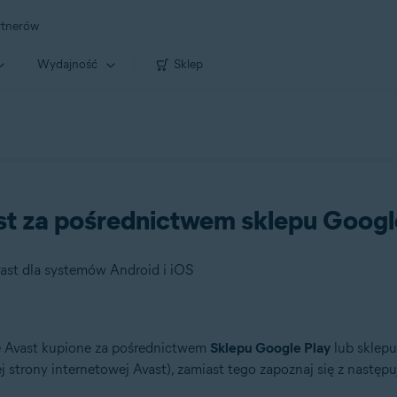
rtnerów
Wydajność
Sklep
st za pośrednictwem sklepu Google
ast dla systemów Android i iOS
e Avast kupione za pośrednictwem
Sklepu Google Play
lub sklep
j strony internetowej Avast), zamiast tego zapoznaj się z następ
temów Android i iOS