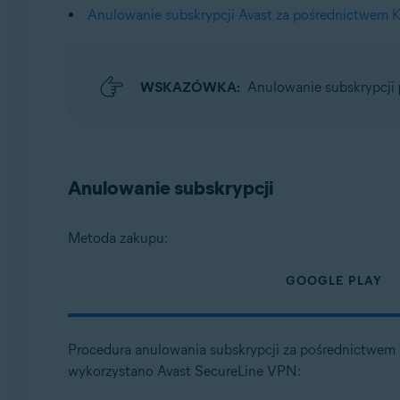
Systemy operacyjne:
Anulowanie subskrypcji Avast za pośrednictwem K
Android oraz iOS
WSKAZÓWKA:
Anulowanie subskrypcji
Anulowanie subskrypcji
Metoda zakupu:
GOOGLE PLAY
Procedura anulowania subskrypcji za pośrednictwem s
wykorzystano Avast SecureLine VPN: