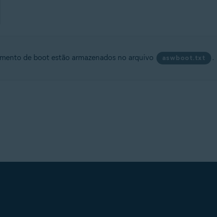
amento de boot estão armazenados no arquivo
.
aswboot.txt