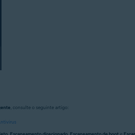
gente
, consulte o seguinte artigo:
ntivirus
leto
,
Escaneamento direcionado
,
Escaneamento de boot
e
Esca