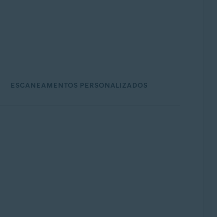
umulativo de conveniência, 32/64 bits
ESCANEAMENTOS PERSONALIZADOS