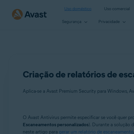
Uso doméstico
Uso comercial
Segurança
Privacidade
Criação de relatórios de es
Aplica-se a Avast Premium Security para Windows, Av
Produtos:
O Avast Antivirus permite especificar se você quer p
Escaneamentos personalizados
). Durante a solução d
Avast Premium Security 22.x para Windows
neste artigo para
gerar um relatório de escaneamento
Avast Free Antivirus 22.x para Windows