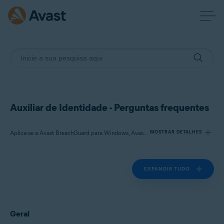
Auxiliar de Identidade - Perguntas frequentes
Aplica-se a Avast BreachGuard para Windows, Avast BreachGuard para Mac
MOSTRAR DETALHES
EXPANDIR TUDO
Produtos:
Avast BreachGuard 22.x para Windows
Avast BreachGuard 1.x para Mac
Geral
Sistemas operacionais: