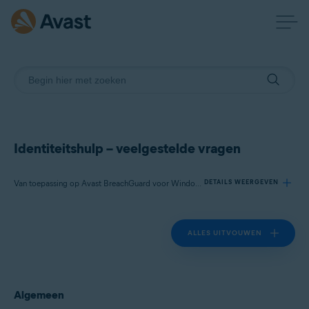
Identiteitshulp – veelgestelde vragen
Van toepassing op Avast BreachGuard voor Windows, Avast BreachGuard voor Mac
DETAILS WEERGEVEN
ALLES UITVOUWEN
Producten:
Avast BreachGuard 22.x voor Windows
Avast BreachGuard 1.x voor Mac
Algemeen
Besturingssystemen: