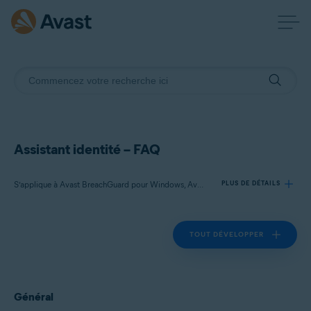
Assistant identité – FAQ
S’applique à Avast BreachGuard pour Windows, Avast BreachGuard pour Mac
PLUS DE DÉTAILS
TOUT DÉVELOPPER
Produits:
Avast BreachGuard 22.x pour Windows
Avast BreachGuard 1.x pour Mac
Général
Systèmes d'exploitation: