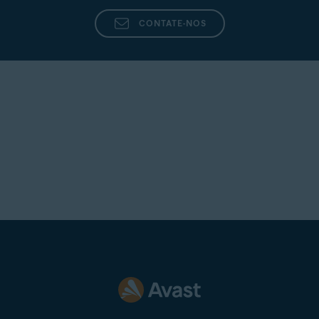
Telnet
CONTATE-NOS
Telnor Denmark
Telstra
T-Online
UOL Mail
Virgin
Virginmedia
Internet
Windowslive
Yahoo
Yandex Mail
Zeeland Net
Ziggo Mail
Zoho Mail