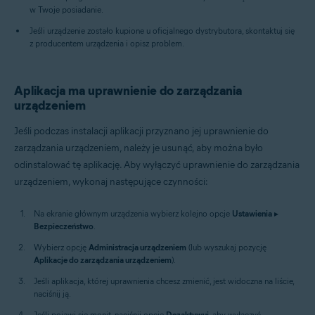
w Twoje posiadanie.
Jeśli urządzenie zostało kupione u oficjalnego dystrybutora, skontaktuj się
z producentem urządzenia i opisz problem.
Aplikacja ma uprawnienie do zarządzania
urządzeniem
Jeśli podczas instalacji aplikacji przyznano jej uprawnienie do
zarządzania urządzeniem, należy je usunąć, aby można było
odinstalować tę aplikację. Aby wyłączyć uprawnienie do zarządzania
urządzeniem, wykonaj następujące czynności:
Na ekranie głównym urządzenia wybierz kolejno opcje
Ustawienia
▸
Bezpieczeństwo
.
Wybierz opcję
Administracja urządzeniem
(lub wyszukaj pozycję
Aplikacje do zarządzania urządzeniem
).
Jeśli aplikacja, której uprawnienia chcesz zmienić, jest widoczna na liście,
naciśnij ją.
Jeśli pojawi się monit, naciśnij opcję
Dezaktywuj
, aby wyłączyć