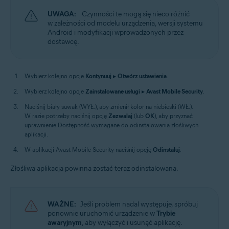
UWAGA:
Czynności te mogą się nieco różnić
w zależności od modelu urządzenia, wersji systemu
Android i modyfikacji wprowadzonych przez
dostawcę.
Wybierz kolejno opcje
Kontynuuj
▸
Otwórz ustawienia
.
Wybierz kolejno opcje
Zainstalowane usługi
▸
Avast Mobile Security
.
Naciśnij biały suwak (WYŁ.), aby zmienił kolor na niebieski (WŁ.).
W razie potrzeby naciśnij opcję
Zezwalaj
(lub
OK
), aby przyznać
uprawnienie Dostępność wymagane do odinstalowania złośliwych
aplikacji.
W aplikacji Avast Mobile Security naciśnij opcję
Odinstaluj
.
Złośliwa aplikacja powinna zostać teraz odinstalowana.
WAŻNE:
Jeśli problem nadal występuje, spróbuj
ponownie uruchomić urządzenie w
Trybie
awaryjnym
, aby wyłączyć i usunąć aplikację.