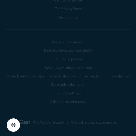
Centrum prasowe
Zaufanie cyfrowe
Technologia
Polityka prywatności
Polityka dotycząca produktów
Informacje prawne
Zgłoś lukę w zabezpieczeniach
Oświadczenie dotyczące przeciwdziałania współczesnym formom niewolnictwa
Szczegóły subskrypcji
Cookie Settings
Odstąpienie od umowy
© 2025 Gen Digital Inc.
Wszystkie prawa zastrzeżone.