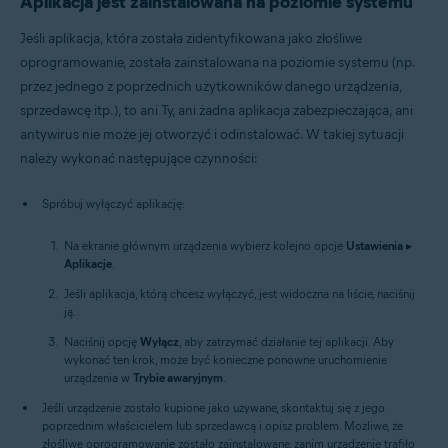
Aplikacja jest zainstalowana na poziomie systemu
Jeśli aplikacja, która została zidentyfikowana jako złośliwe
oprogramowanie, została zainstalowana na poziomie systemu (np.
przez jednego z poprzednich użytkowników danego urządzenia,
sprzedawcę itp.), to ani Ty, ani żadna aplikacja zabezpieczająca, ani
antywirus nie może jej otworzyć i odinstalować. W takiej sytuacji
należy wykonać następujące czynności:
Spróbuj wyłączyć aplikację:
Na ekranie głównym urządzenia wybierz kolejno opcje
Ustawienia
▸
Aplikacje
.
Jeśli aplikacja, którą chcesz wyłączyć, jest widoczna na liście, naciśnij
ją.
Naciśnij opcję
Wyłącz
, aby zatrzymać działanie tej aplikacji. Aby
wykonać ten krok, może być konieczne ponowne uruchomienie
urządzenia w
Trybie awaryjnym
.
Jeśli urządzenie zostało kupione jako używane, skontaktuj się z jego
poprzednim właścicielem lub sprzedawcą i opisz problem. Możliwe, że
złośliwe oprogramowanie zostało zainstalowane, zanim urządzenie trafiło