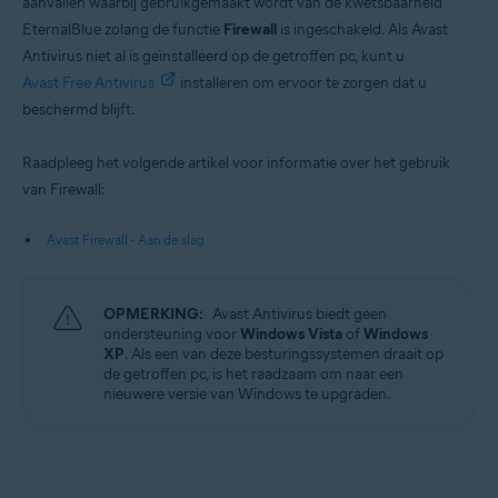
aanvallen waarbij gebruikgemaakt wordt van de kwetsbaarheid
EternalBlue zolang de functie
Firewall
is ingeschakeld. Als Avast
Antivirus niet al is geïnstalleerd op de getroffen pc, kunt u
Avast Free Antivirus
installeren om ervoor te zorgen dat u
beschermd blijft.
Raadpleeg het volgende artikel voor informatie over het gebruik
van Firewall:
Avast Firewall - Aan de slag
OPMERKING:
Avast Antivirus biedt geen
ondersteuning voor
Windows Vista
of
Windows
XP
. Als een van deze besturingssystemen draait op
de getroffen pc, is het raadzaam om naar een
nieuwere versie van Windows te upgraden.