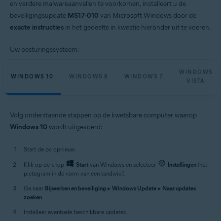
en verdere malwareaanvallen te voorkomen, installeert u de
beveiligingsupdate
MS17-010
van Microsoft Windows door de
exacte instructies
in het gedeelte in kwestie hieronder uit te voeren.
Uw besturingssysteem:
WINDOWS
WINDOWS 10
WINDOWS 8
WINDOWS 7
VISTA
Volg onderstaande stappen op de kwetsbare computer waarop
Windows 10
wordt uitgevoerd:
Start de pc opnieuw.
Klik op de knop
Start
van Windows en selecteer
Instellingen
(het
pictogram in de vorm van een tandwiel).
Ga naar
Bijwerken en beveiliging
▸
Windows Update
▸
Naar updates
zoeken
.
Installeer eventuele beschikbare updates.