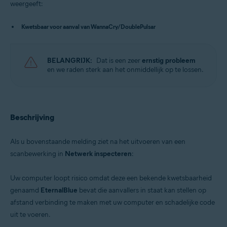
weergeeft:
Besturingssystemen:
Kwetsbaar voor aanval van WannaCry/DoublePulsar
Microsoft Windows 11 Home / Pro / Enterprise / Education
Microsoft Windows 10 Home / Pro / Enterprise / Education – 32-/64-bits
Microsoft Windows 8.x / Pro / Enterprise – 32-/64-bits
BELANGRIJK:
Dat is een zeer
ernstig probleem
Microsoft Windows 8 / Pro / Enterprise – 32-/64-bits
en we raden sterk aan het onmiddellijk op te lossen.
Microsoft Windows 7 Home Basic / Home Premium / Professional /
Enterprise / Ultimate – Service Pack 1 met Convenient Rollup Update, 32
/ 64-bit
Beschrijving
Als u bovenstaande melding ziet na het uitvoeren van een
scanbewerking in
Netwerk inspecteren
:
Uw computer loopt risico omdat deze een bekende kwetsbaarheid
genaamd
EternalBlue
bevat die aanvallers in staat kan stellen op
afstand verbinding te maken met uw computer en schadelijke code
uit te voeren.