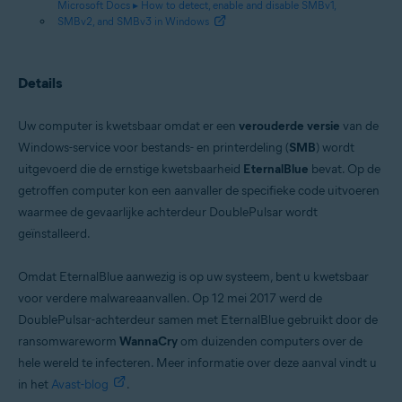
Microsoft Docs ▸ How to detect, enable and disable SMBv1,
SMBv2, and SMBv3 in Windows
Details
Uw computer is kwetsbaar omdat er een
verouderde versie
van de
Windows-service voor bestands- en printerdeling (
SMB
) wordt
uitgevoerd die de ernstige kwetsbaarheid
EternalBlue
bevat. Op de
getroffen computer kon een aanvaller de specifieke code uitvoeren
waarmee de gevaarlijke achterdeur DoublePulsar wordt
geïnstalleerd.
Omdat EternalBlue aanwezig is op uw systeem, bent u kwetsbaar
voor verdere malwareaanvallen. Op 12 mei 2017 werd de
DoublePulsar-achterdeur samen met EternalBlue gebruikt door de
ransomwareworm
WannaCry
om duizenden computers over de
hele wereld te infecteren. Meer informatie over deze aanval vindt u
in het
Avast-blog
.