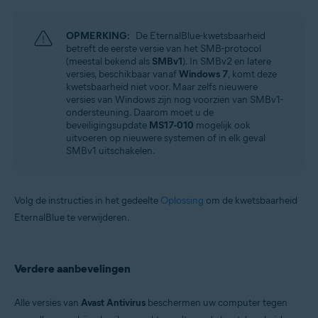
OPMERKING:
De EternalBlue-kwetsbaarheid
betreft de eerste versie van het SMB-protocol
(meestal bekend als
SMBv1
). In SMBv2 en latere
versies, beschikbaar vanaf
Windows 7
, komt deze
kwetsbaarheid niet voor. Maar zelfs nieuwere
versies van Windows zijn nog voorzien van SMBv1-
ondersteuning. Daarom moet u de
beveiligingsupdate
MS17-010
mogelijk ook
uitvoeren op nieuwere systemen of in elk geval
SMBv1 uitschakelen.
Volg de instructies in het gedeelte
Oplossing
om de kwetsbaarheid
EternalBlue te verwijderen.
Verdere aanbevelingen
Alle versies van
Avast Antivirus
beschermen uw computer tegen