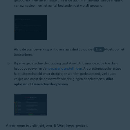
gewoonlijk meerdere minuten, maar de duur is afhankelijk van de snelheid
van uw systeem en het aantal bestanden dat wordt gescand.
Als u de scanbewerking wilt overslaan, drukt u op de
Esc
-toets op het
toetsenbord.
Bij elke gedetecteerde dreiging past Avast Antivirus de actie toe die u
hebt opgegeven in de
toepassingsinstellingen
. Als u automatische acties
hebt uitgeschakeld en er dreigingen worden gedetecteerd, vinkt u de
vakjes aan naast de desbetreffende dreigingen en selecteert u
Alles
oplossen
of
Geselecteerde oplossen
.
Als de scan is voltooid, wordt Windows gestart.