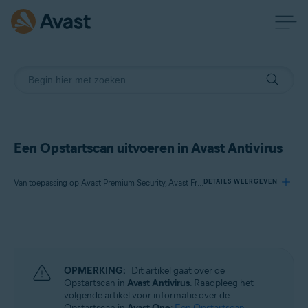
Een Opstartscan uitvoeren in Avast Antivirus
Van toepassing op Avast Premium Security, Avast Free Antivirus
DETAILS WEERGEVEN
Producten:
Avast Premium Security
Avast Free Antivirus
OPMERKING:
Dit artikel gaat over de
Opstartscan in
Avast Antivirus
. Raadpleeg het
Besturingssystemen:
volgende artikel voor informatie over de
Opstartscan in
Avast One
:
Een Opstartscan