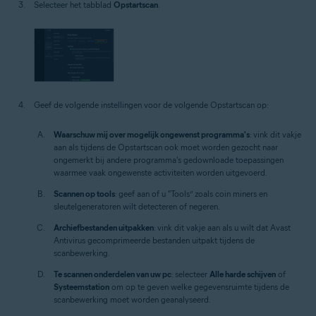
Selecteer het tabblad
Opstartscan
.
Geef de volgende instellingen voor de volgende Opstartscan op:
Waarschuw mij over mogelijk ongewenst programma's
: vink dit vakje
aan als tijdens de Opstartscan ook moet worden gezocht naar
ongemerkt bij andere programma's gedownloade toepassingen
waarmee vaak ongewenste activiteiten worden uitgevoerd.
Scannen op tools
: geef aan of u "Tools” zoals coin miners en
sleutelgeneratoren wilt detecteren of negeren.
Archiefbestanden uitpakken
: vink dit vakje aan als u wilt dat Avast
Antivirus gecomprimeerde bestanden uitpakt tijdens de
scanbewerking.
Te scannen onderdelen van uw pc
: selecteer
Alle harde schijven
of
Systeemstation
om op te geven welke gegevensruimte tijdens de
scanbewerking moet worden geanalyseerd.