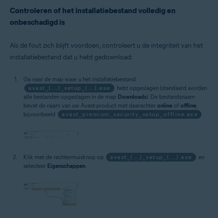
Controleren of het installatiebestand volledig en
onbeschadigd is
Als de fout zich blijft voordoen, controleert u de integriteit van het
installatiebestand dat u hebt gedownload:
Ga naar de map waar u het installatiebestand
avast_(...)_setup_(...).exe
hebt opgeslagen (standaard worden
alle bestanden opgeslagen in de map
Downloads
). De bestandsnaam
bevat de naam van uw Avast-product met daarachter
online
of
offline
,
bijvoorbeeld
avast_premium_security_setup_offline.exe
.
Klik met de rechtermuisknop op
avast_(...)_setup_(...).exe
en
selecteer
Eigenschappen
.