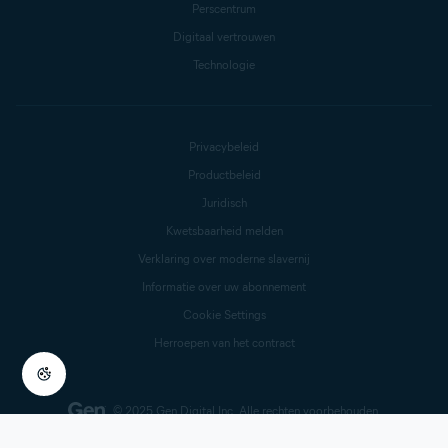
Perscentrum
Digitaal vertrouwen
Technologie
Privacybeleid
Productbeleid
Juridisch
Kwetsbaarheid melden
Verklaring over moderne slavernij
Informatie over uw abonnement
Cookie Settings
Herroepen van het contract
© 2025 Gen Digital Inc.
Alle rechten voorbehouden.