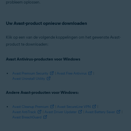
Avast SecureLine VPN 5.x
probleem oplossen.
Avast AntiTrack Premium 2.x
Avast Driver Updater 2.x
Avast Battery Saver 19.x
Avast BreachGuard 20.x
Uw Avast-product opnieuw downloaden
Besturingssystemen:
Klik op een van de volgende koppelingen om het gewenste Avast-
Microsoft Windows 11 Home / Pro / Enterprise / Education/li>
product te downloaden:
Microsoft Windows 10 Home / Pro / Enterprise / Education ??? 32-/64-
bits
Microsoft Windows 8.1 / Pro / Enterprise ??? 32-/64-bits
Avast Antivirus-producten voor Windows
Microsoft Windows 8 / Pro / Enterprise ??? 32-/64-bits
Microsoft Windows 7 Home Basic / Home Premium / Professional /
Avast Premium Security
|
Avast Free Antivirus
|
Enterprise / Ultimate ??? Service Pack 1 met Convenient Rollup Update,
Avast Uninstall Utility
32 / 64-bit
Andere Avast-producten voor Windows:
Avast Cleanup Premium
|
Avast SecureLine VPN
|
Avast AntiTrack
|
Avast Driver Updater
|
Avast Battery Saver
|
Avast BreachGuard