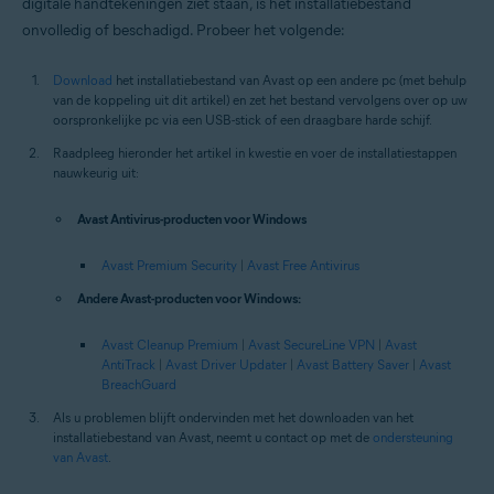
digitale handtekeningen ziet staan, is het installatiebestand
onvolledig of beschadigd. Probeer het volgende:
Download
het installatiebestand van Avast op een andere pc (met behulp
van de koppeling uit dit artikel) en zet het bestand vervolgens over op uw
oorspronkelijke pc via een USB-stick of een draagbare harde schijf.
Raadpleeg hieronder het artikel in kwestie en voer de installatiestappen
nauwkeurig uit:
Avast Antivirus-producten voor Windows
Avast Premium Security
|
Avast Free Antivirus
Andere Avast-producten voor Windows:
Avast Cleanup Premium
|
Avast SecureLine VPN
|
Avast
AntiTrack
|
Avast Driver Updater
|
Avast Battery Saver
|
Avast
BreachGuard
Als u problemen blijft ondervinden met het downloaden van het
installatiebestand van Avast, neemt u contact op met de
ondersteuning
van Avast
.