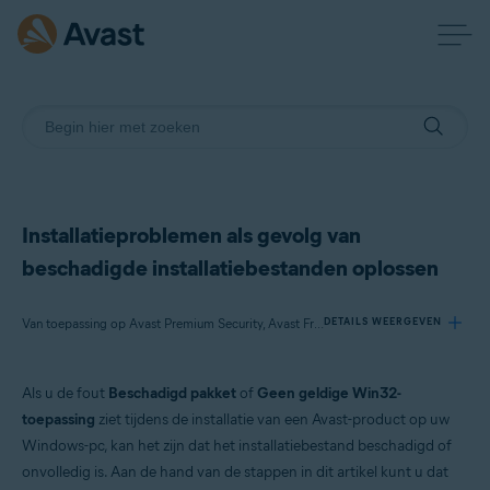
Installatieproblemen als gevolg van
beschadigde installatiebestanden oplossen
Van toepassing op Avast Premium Security, Avast Free Antivirus, Avast Cleanup Premium, Avast SecureLine VPN, Avast AntiTrack Premium, Avast Driver Updater, Avast Battery Saver, Avast BreachGuard
DETAILS WEERGEVEN
Als u de fout
Beschadigd pakket
of
Geen geldige Win32-
Producten:
toepassing
ziet tijdens de installatie van een Avast-product op uw
Avast Premium Security 21.x
Windows-pc, kan het zijn dat het installatiebestand beschadigd of
Avast Free Antivirus 21.x
onvolledig is. Aan de hand van de stappen in dit artikel kunt u dat
Avast Cleanup Premium 21.x