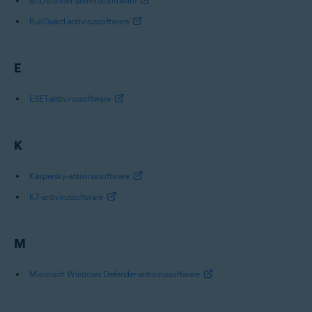
BitDefender-antivirussoftware
BullGuard-antivirussoftware
E
ESET-antivirussoftware
K
Kaspersky-antivirussoftware
K7-antivirussoftware
M
Microsoft Windows Defender-antivirussoftware