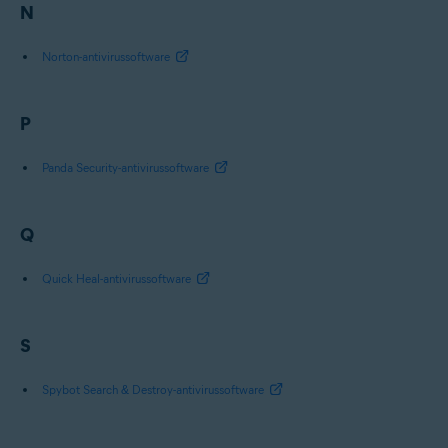
N
Norton-antivirussoftware
P
Panda Security-antivirussoftware
Q
Quick Heal-antivirussoftware
S
Spybot Search & Destroy-antivirussoftware