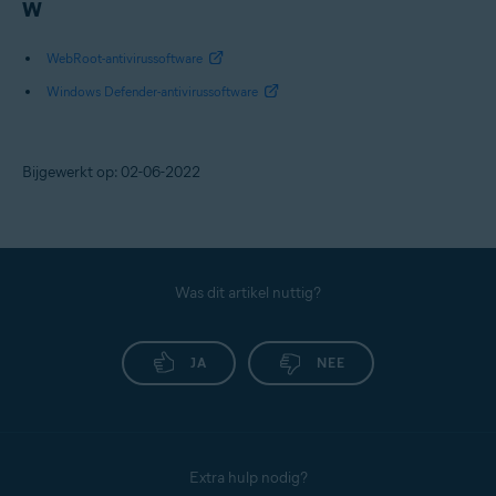
W
WebRoot-antivirussoftware
Windows Defender-antivirussoftware
Bijgewerkt op: 02-06-2022
Was dit artikel nuttig?
JA
NEE
Extra hulp nodig?