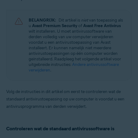
Avast Battery Saver 22.x voor Windows
Besturingssystemen:
BELANGRIJK:
Dit artikel is
niet
van toepassing als
Microsoft Windows 11 Home / Pro / Enterprise / Education
u
Avast Premium Security
of
Avast Free Antivirus
Microsoft Windows 10 Home / Pro / Enterprise / Education – 32-/64-bits
wilt installeren. U moet antivirussoftware van
Microsoft Windows 8.1 / Pro / Enterprise – 32-/64-bits
derden volledig van uw computer verwijderen
Microsoft Windows 8 / Pro / Enterprise – 32-/64-bits
voordat u een antivirustoepassing van Avast
Microsoft Windows 7 Home Basic / Home Premium / Professional /
installeert. Er kunnen namelijk niet meerdere
Enterprise / Ultimate – Service Pack 2, 32-/64-bits
antivirustoepassingen op één computer worden
geïnstalleerd. Raadpleeg het volgende artikel voor
uitgebreide instructies:
Andere antivirussoftware
verwijderen
.
Volg de instructies in dit artikel om eerst te controleren wat de
standaard antivirustoepassing op uw computer is voordat u een
antivirusprogramma van derden verwijdert.
Controleren wat de standaard antivirussoftware is