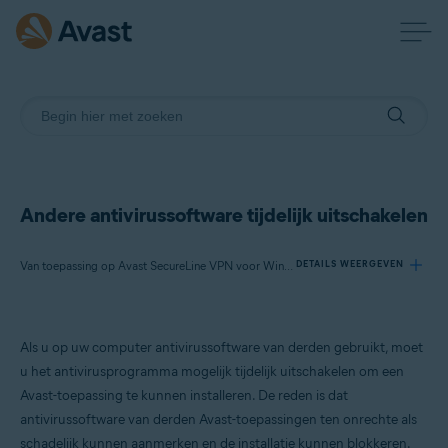
Andere antivirussoftware tijdelijk uitschakelen
Van toepassing op Avast SecureLine VPN voor Windows, Avast AntiTrack voor Windows, Avast BreachGuard voor Windows, Avast Cleanup Premium voor Windows, Avast Driver Updater voor Windows, Avast Battery Saver voor Windows
DETAILS WEERGEVEN
Producten:
Als u op uw computer antivirussoftware van derden gebruikt, moet
Avast SecureLine VPN 5.x voor Windows
u het antivirusprogramma mogelijk tijdelijk uitschakelen om een
Avast AntiTrack 3.x voor Windows
Avast-toepassing te kunnen installeren. De reden is dat
Avast BreachGuard 22.x voor Windows
antivirussoftware van derden Avast-toepassingen ten onrechte als
Avast Cleanup Premium 22.x voor Windows
Avast Driver Updater 22.x voor Windows
schadelijk kunnen aanmerken en de installatie kunnen blokkeren.