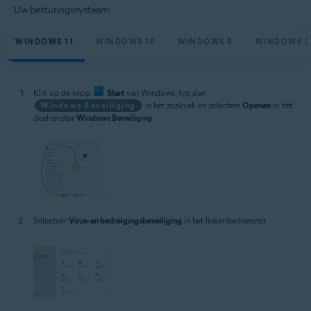
Uw besturingssysteem:
WINDOWS 11
WINDOWS 10
WINDOWS 8
WINDOWS 7
Klik op de knop
Start
van Windows, typ dan
Windows Beveiliging
in het zoekvak en selecteer
Openen
in het
deelvenster
Windows Beveiliging
.
Selecteer
Virus- en bedreigingsbeveiliging
in het linkerdeelvenster.