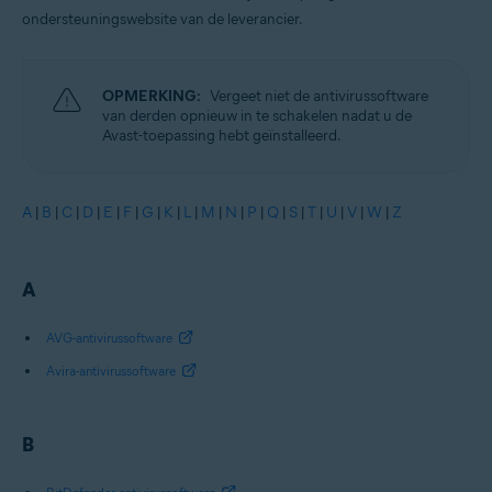
ondersteuningswebsite van de leverancier.
OPMERKING:
Vergeet niet de antivirussoftware
van derden opnieuw in te schakelen nadat u de
Avast-toepassing hebt geïnstalleerd.
A
|
B
|
C
|
D
|
E
|
F
|
G
|
K
|
L
|
M
|
N
|
P
|
Q
|
S
|
T
|
U
|
V
|
W
|
Z
A
AVG-antivirussoftware
Avira-antivirussoftware
B