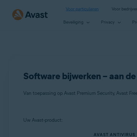
Voor particulieren
Voor bedrijve
Beveiliging
Privacy
Pr
Software bijwerken – aan de
Van toepassing op Avast Premium Security, Avast Free
Producten:
Uw Avast-product:
Avast Premium Security
AVAST ANTIVIRUS
Avast Free Antivirus