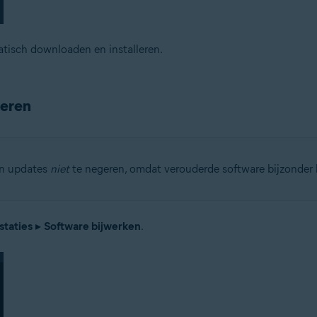
tisch downloaden en installeren.
geren
an updates
niet
te negeren, omdat verouderde software bijzonder k
staties
▸
Software bijwerken
.