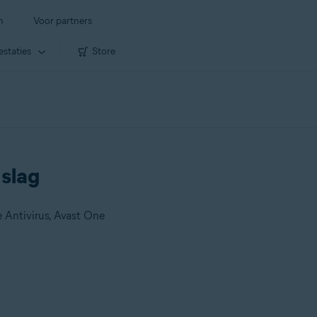
n
Voor partners
estaties
Store
 slag
 Antivirus, Avast One