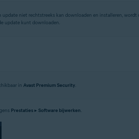
n update niet rechtstreeks kan downloaden en installeren, wordt
 de update kunt downloaden.
chikbaar in
Avast Premium Security
.
lgens
Prestaties
▸
Software bijwerken
.