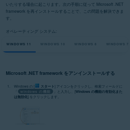
いたりする場合に起こります。次の手順に従って Microsoft .NET
オペレーティング システム:
framework を再インストールすることで、この問題を解決できま
Microsoft Windows 11 Home / Pro / Enterprise / Education
す。
Microsoft Windows 10 Home / Pro / Enterprise / Education - 32 / 64 ビッ
ト
Microsoft Windows 8.1 / Pro / Enterprise - 32 / 64 ビット
オペレーティング システム:
Microsoft Windows 8 / Pro / Enterprise - 32 / 64 ビット
Microsoft Windows 7 Home Basic / Home Premium / Professional /
WINDOWS 11
WINDOWS 10
WINDOWS 8
WINDOWS 7
Enterprise / Ultimate - Service Pack 1、32 / 64 ビット
Microsoft .NET framework をアンインストールする
Windows の [
スタート
] アイコンをクリックし、検索フィールドに
「
windows の機能
」と入力し、[
Windows の機能の有効化また
は無効化
] をクリックします。