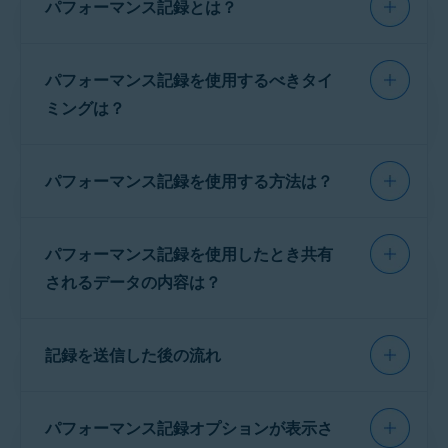
パフォーマンス記録とは？
オペレーティング システム:
Microsoft Windows 11 Home / Pro / Enterprise / Education
アバスト アンチウイルス
が原因でお使いのパソ
パフォーマンス記録を使用するべきタイ
コンのパフォーマンスが低下していると思われ
る場合も、
パフォーマンス記録
で問題を報告で
ミングは？
きます。パフォーマンス記録を実行すると、ア
バスト アンチウイルスがシステム パフォーマン
お使いの PC にアバスト アンチウイルスが原因
スに関連する
技術的データ
をキャプチャしま
パフォーマンス記録を使用する方法は？
で次の問題が発生していると思われる場合は、
す。その記録を送信していただくと、キャプチ
パフォーマンス記録
が便利です。
ャされたデータを解析し、アバスト アンチウイ
以下の手順に沿って記録を作成し、送信してく
ルスが原因の問題かどうかを確認できます。
PC の動作が通常より遅くなっている場合。
パフォーマンス記録を使用したとき共有
ださい。
されるデータの内容は？
お使いの PC のサードパーティ製アプリケーション
に速度低下や動作不良が見られる場合。
アバスト アンチウイルスを開き、[
☰
メニュー
]
▸ [
設定
] の順に移動します。
ユーザーは、パフォーマンス記録を使用する
左側のパネルで
一般
が選択されていることを確認
記録を送信した後の流れ
と、PC のパフォーマンスに関する技術的な情報
し、[
トラブルシューティング
] をクリックします。
を共有することになります。具体的には次のよ
[
レコーダーを開く
] をクリックします。
うな情報が含まれます。
記録を送信していただいた後は、担当者がキャ
パフォーマンス記録オプションが表示さ
プチャされたデータを解析し、アバスト アンチ
このオプションが表示されない場合は、この記事の
プロセッサーのパフォーマンス
次のセクションを参照してください。