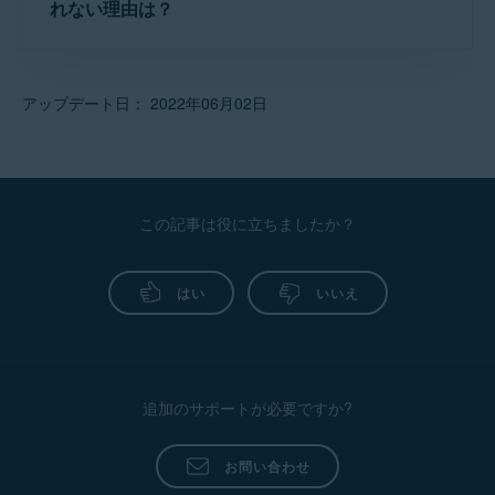
ウイルスが原因の問題かどうかを確認します。
れない理由は？
アバスト アンチウイルスが問題の原因であると
レジストリのパフォーマンス
パフォーマンス記録オプションが表示されない
判明した場合、以降のアプリケーション更新で
パフォーマンス記録は、
Windows 11
が実行さ
ネットワークのパフォーマンス
理由は？
その問題が修復される可能性があります。
れているパソコンでのみ利用可能です。
PC で実行中のアプリすべてのパフォーマンス
問題について簡単に説明し、[
記録を開始する
] をク
アップデート日： 2022年06月02日
Windows 10
、
Windows 8／8.1
、
Windows 7
リックします。
プロセス スタックのスナップショット
記録を送信したユーザーにサポート担当者から
でパフォーマンス記録を使用することはできま
問題を再現します。たとえば、サードパーティ製ア
直接返答させていただくことは通常
ありませ
PC で開かれているファイルすべての名前
せん。
プリケーションの動作が通常より遅くなっている場
ん
。ただし
記録送信
時に連絡先メール アドレス
合は、そのアプリケーションを開いたり使ったりし
てみてください。
が入力されていた場合は、報告された問題の補
パフォーマンス記録はアバスト プレミアム セキ
この記事は役に立ちましたか？
以下のような情報は、
一切共有されません
。
足情報をいただくため、サポート担当者から問
サポート担当者が詳細を問い合わせることができる
ュリティとアバスト無料アンチウイルス版の
ように、もしよろしければメール アドレスを入力
い合わせをさせていただく場合があります。
21.2以降
で提供されています。Windows 11を実
画面表示の画像
してください。その後、[
送信する
] をクリックしま
はい
いいえ
行しているにもかかわらず、
記録を開始する
オ
す。
音声、オーディオ
プションが表示されない場合は、アプリケーシ
ブラウザで開かれているウェブページ
以上で記録が送信されます。
ョンを最新バージョンに更新するよう推奨しま
PC 上の何らかのファイルやフォルダーの中身
す。手順については、次の記事をご参照くださ
い。
追加のサポートが必要ですか?
PC に保存されているパスワード
キーボード操作の内容
ウイルス定義とアバスト アンチウイルス アプリケー
お問い合わせ
RAM に保存されているプログラムやファイル
ション バージョンのアップデート