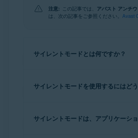
注意:
この記事では、
アバスト アンチ
オペレーティング システム:
は、次の記事をご参照ください。
Ava
Windows
サイレントモードとは何ですか？
サイレントモード
は、アバスト アンチウイ
す。ユーザーがアプリケーションを全画面で
サイレントモードを使用するにはど
します。このリストのエントリからアプリケー
ス、その他のアプリケーションからの通知を
サイレントモードの使用方法については、次
サイレントモードは、アプリケーシ
サイレントモード: はじめに
はい。サイレントモードは、アプリケーショ