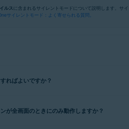
ウイルス
に含まれるサイレントモードについて説明します。サイ
st Oneサイレントモード：よく寄せられる質問。
ルスの機能であり、ほとんどのアプリケーションを全画面で実
開くと、サイレントモードが自動的にそのアプリケーションを
うすればよいですか？
ションを全画面で実行すると、サイレントモードが自動的に起動
非表示にします。
の記事を参照してください。
ョンが全画面のときにのみ動作しますか？
ンを全画面で開いたときにのみ、自動的に起動します。アプリ