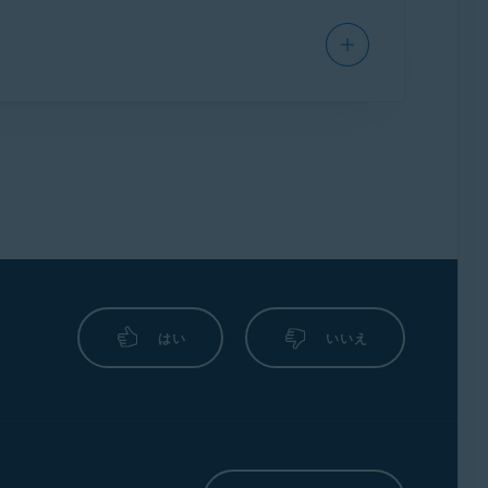
ンを全画面で開く必要があります。アプリケ
らの通知が表示されます。
キュリティ
] の両方で利用可能です。
はい
いいえ