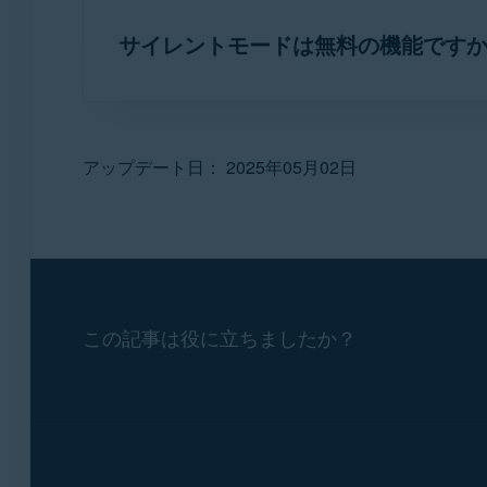
ション リストにすでに記載されている場合
サイレントモードは無料の機能です
ーションをウィンドウ モードで開いた場合
はい。サイレントモードは無料の機能で、[
アップデート日： 2025年05月02日
この記事は役に立ちましたか？