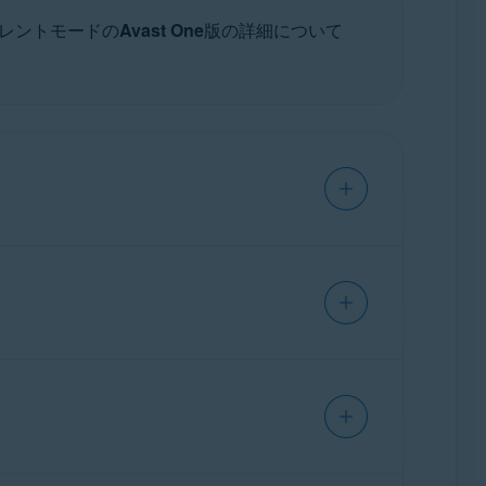
レントモードの
Avast One
版の詳細について
行している間、不必要な通知を非表示にしま
検知して、アプリケーションのリストに追加
し、Windows、アバスト アンチウイル
ケーションがサイレントモード アプリケー