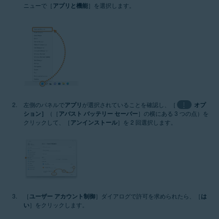
ニューで［
アプリと機能
］を選択します。
左側のパネルで
アプリ
が選択されていることを確認し、［
⋮
オプ
ション］
（［
アバスト バッテリー セーバー
］の横にある 3 つの点）を
クリックして、［
アンインストール
］を 2 回選択します。
［
ユーザー アカウント制御
］ダイアログで許可を求められたら、［
は
い
］をクリックします。