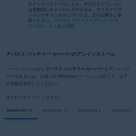
をアンインストールしても、サブスクリプション
Microsoft Windows 11 Home / Pro / Enterprise / Education
は自動的にキャンセル
されません
。サブスクリプ
Microsoft Windows 10 Home / Pro / Enterprise / Education - 32 / 64 ビッ
ションのキャンセルについては、次の記事をご参
ト
照ください。
アバスト サブスクリプションのキ
Microsoft Windows 8.1 / Pro / Enterprise - 32 / 64 ビット
ャンセル - よくある質問
Microsoft Windows 8 / Pro / Enterprise - 32 / 64 ビット
Microsoft Windows 7 Home Basic / Home Premium / Professional /
Enterprise / Ultimate - Service Pack 1、32 / 64 ビット
アバスト バッテリー セーバーのアンインストール
ノートパソコンから
アバスト バッテリー セーバー
をアンインス
トールするには、お使いの Windows バージョンに応じて、以下
の手順を実行してください。
オペレーティング システム:
WINDOWS 11
WINDOWS 10
WINDOWS 8
WINDOWS 7