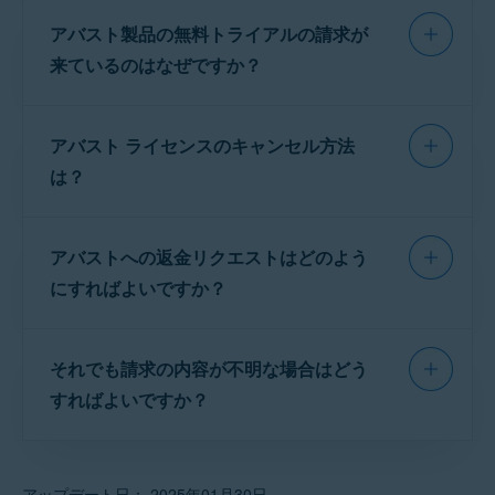
有効なアバスト ライセンスの一覧は、
「NortonLifeLock Singapore Pte Ltd.」または
1、2、3 年間のライセンス
：ご請求日は、次のライ
アバスト製品の無料トライアルの請求が
「NortonLifeLock Japan K.K.」
アバスト アカウント
で確認できます。
センス期間 (さらに 1 年間) の開始日の最大 35 日前
注意:
表示されるのは、アバス
です。
来ているのはなぜですか？
ト アカウントへのサインインに
使用したメールアドレスにリン
月間ライセンス
：ご請求日は、
2Checkout
の有効期
注意:
ヨーロッパ・中東・アフ
注意:
表示されるのは、アバス
クされているライセンスのみで
限の 1 日前、および
Noventiq
(旧 Softline) と
アバスト製品の無料トライアル版をアクティベ
リカ地域で
ノートン製品
を購
ト アカウントへのサインインに
す。
Cleverbridge
のライセンスの終了日となります。
アバスト ライセンスのキャンセル方法
ートすると、支払い情報の入力を求められる場
入したお客様の場合、以前の
使用するメールアドレスにリン
「
Norton Ireland Limited
」で
アバストのトライアルライセンス
: 無料トライアル期
クされているライセンスのみで
合があります。こうしたケースを
事前承認済み
は？
はなく「
Avast Software
間の最終日が請求日になります。
す。
トライアル
と呼びます。事前承認トライアル期
S.R.O
」が表示されます。
間が終了すると、該当製品の 1 年間のライセン
現在お持ちのアバスト ライセンスの一覧は、
アバスト ライセンスをキャンセルする手順の詳
ス料金が課金されます。事前承認トライアル期
アバスト アカウント
で確認できます。
アバストへの返金リクエストはどのよう
細については、次の記事をご参照ください。
間が終了する前に
ライセンスをキャンセルした
アバストは、特定の地域でアバストの製品やサ
にすればよいですか？
場合
は、課金されません。課金を実行する前
アバスト アカウント経由でのライセンスのキャンセ
ービスのオンライン販売と配布を管理する大手
ル
注意:
通知メールは、購入時に
に、アバストは課金のご案内とライセンスのキ
e コマースプロバイダーと提携しています。こ
アバストの払い戻しポリシー、または返金の申
お客様からご提供いただくメー
ャンセル方法を掲載する通知メールを送信しま
Google Play ストアまたは App Store 経由でのアバ
の場合、以下のいずれかの識別 ID が請求明細書
それでも請求の内容が不明な場合はどう
請方法に関する情報は、以下の記事をご参照く
ル アドレスに送信されます。ア
スト ライセンスのキャンセル
す。
に表示されます。
バスト製品のライセンスに関す
ださい。
すればよいですか？
るお支払いについてリマインド
アバスト ライセンスをキャンセルするその他の方法
通知を継続的に受信するには、
アバスト ライセンスの返金リクエスト
no.reply@avast.com
からのメ
それでもアバストからの請求内容が不明な場合
e コマースプ
識別 ID (利用店
注意:
通知メールは、無料トラ
ールが迷惑メールでないものと
ロバイダー
名)
は、
アバスト サポート
までお問い合わせくだ
イアルをアクティブにしたとき
マークしておいてください。
アップデート日： 2025年01月30日