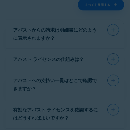
すべてを展開する
サポートされているすべてのオペレーティングシステム
アバストからの請求は明細書にどのよう
に表示されますか？
購入データが
Gen
の eコマースプラットフ
アバスト ライセンスの仕組みは？
ォームで処理された場合、地域に応じて、以下
のいずれかの識別 ID が請求明細書に表示されま
す。
アバスト製品は、継続的なライセンスとして販
アバストへの支払い一覧はどこで確認で
売されています。つまり、手動で
キャンセル
し
ADP
XXXXXXXXX または
ADAP
XXXXXXXXX:
ない限り、ライセンスは請求サイクルの終了時
きますか？
「Gen Digital INC」
に更新されます。課金を実行する前に、アバス
NP
XXXXXXXXX または
AP
XXXXXXXXX:「Norton
トは課金のご案内とライセンスのキャンセル方
過去のすべてのアバストへの支払履歴を
Ireland Limited」
法を掲載する通知メールを送信します。支払い
有効なアバスト ライセンスを確認するに
アバスト アカウント
で確認できます。支払い
ADP
XXXXXXXXXX または
ADAP
XXXXXXXXX:
の日付は、購入したライセンスの種類によって
が行われた日付と購入したアバスト製品を確認
はどうすればよいですか？
「Avast Software S.R.O」
異なります。
できます。
NP
XXXXXXXXXX または
AP
XXXXXXXXX: