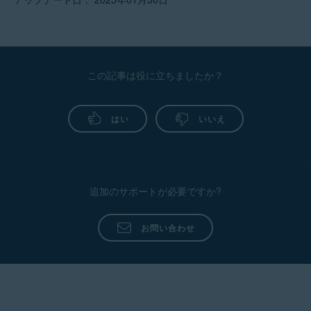
にお客様からご提供いただくメ
さい。迅速に問題を解決できるよう、お問い合
ール アドレスに送信されます。
わせ時に以下の情報をご提供ください。
AVAST, ASSIST,
アバスト製品のライセンスに関
Noventiq
CY
するお支払いについてリマイン
(formerly
AVAST ASSIST
ド通知を継続的に受信するに
お名前
Softline)
AVAST
は、
no.reply@avast.com
から
LIMASSOL
この記事は役に立ちましたか？
普段使用しているメール アドレス
のメールが迷惑メールでないも
のとマークしておいてくださ
住所
い。
CB AVAST
Nexway
請求の日付
はい
いいえ
NEXWAY
支払額と支払いに使用された通貨
Nexway -
PAYPAL
明細書にある請求の説明文すべて
PayPal
*NEXWAY
クレジット カードまたはデビット カード
でのお支払
追加のサポートが必要ですか?
いの場合：
CBA*AVAST
Cleverbridge
Software s.r.o
カード会社（
Visa
または
Mastercard
など）
お問い合わせ
支払いに使用されたカードの下
4 桁
Google Play
Google Play Apps
PayPal
経由でのお支払いの場合：
Store
PayPal
請求書 ID
。PayPal からの注文確認メー
Apple App
ル、または PayPal アカウントで確認できま
APPLE.COM/BILL