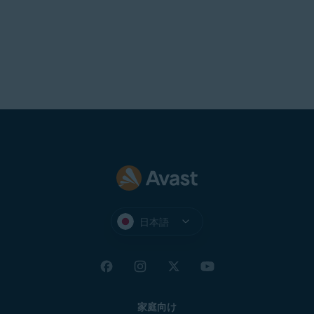
Store
す。PayPal
請求書 ID
は、はお客様のアバスト
注文 ID と同じです。
リクエストの送信後、アバスト サポート エージ
ェントから請求のスクリーンショットや他の詳
細情報を求められる場合があります。
重要:
決済カード番号のすべて
の桁を送信
しない
でください。
明細書のスクリーンショットを
提供するよう求められた場合
は、決済カードの下 4 桁のみが
表示されるようにしてくださ
い。
日本語
家庭向け