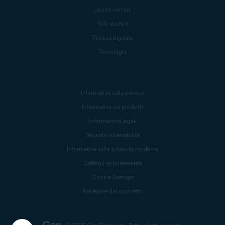
Lavora con noi
Sala stampa
Fiducia digitale
Tecnologia
Informativa sulla privacy
Informativa sui prodotti
Informazioni legali
Segnala vulnerabilità
Informativa sulla schiavitù moderna
Dettagli abbonamento
Cookie Settings
Recedere dal contratto