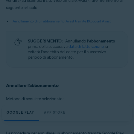
vendita (ad esempio il sito Web ufficiale Avast), fare riferimento al
Android e iOS
seguente articolo:
Annullamento di un abbonamento Avast tramite l’Account Avast
SUGGERIMENTO:
Annullando l’
abbonamento
prima della successiva
data di fatturazione
, si
eviterà l’addebito del costo per il successivo
periodo di abbonamento.
Annullare l’abbonamento
Metodo di acquisto selezionato:
GOOGLE PLAY
APP STORE
La procedura per annullare un abbonamento tramite Google Play