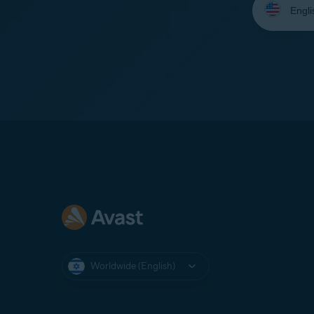
your
language:
Worldwide (English)