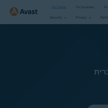
For home
For business
Fo
Security
Privacy
Perf
רית
Select